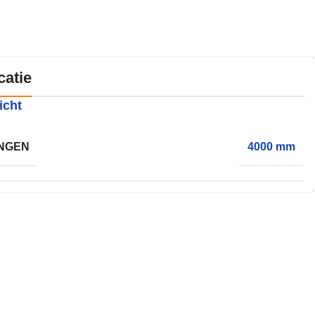
catie
icht
NGEN
4000 mm