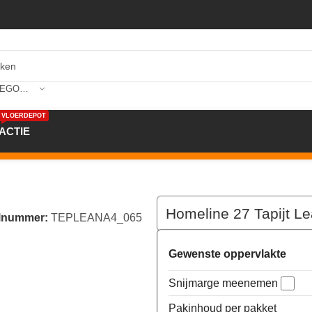
SELECTEER CATEGORIE
VLOERDEPOT
ACTIE
 cm kleur 65
Homeline 27 Tapijt L
elnummer:
TEPLEANA4_065
Gewenste oppervlakte
Snijmarge meenemen
Pakinhoud per pakket