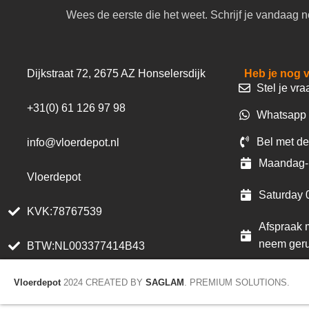
Wees de eerste die het weet. Schrijf je vandaag n
Dijkstraat 72, 2675 AZ Honselersdijk
Heb je nog 
Stel je vra
+31(0) 61 126 97 98
Whatsapp 
Bel met de
info@vloerdepot.nl
Maandag- 
Vloerdepot
Saturday 
KVK:78767539
Afspraak m
neem geru
BTW:NL003377414B43
Vloerdepot
2024 CREATED BY
SAGLAM
. PREMIUM SOLUTIONS.