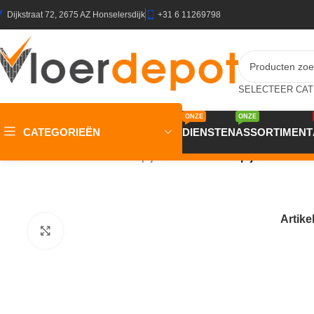
Dijkstraat 72, 2675 AZ Honselersdijk
+31 6 11269798
ONZE
ONZE
CATEGORIEËN
DIENSTEN
ASSORTIMENT
Home
/
Winkel
/
Vloeren
/
Tapijt
/
Homeline 27 Tapijt Leana 400
Artik
Klik om te vergroten