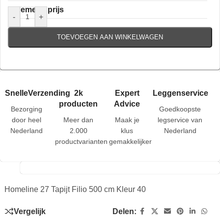
Algemene prijs
-
+
TOEVOEGEN AAN WINKELWAGEN
SnelleVerzending
2k
Expert
Leggenservice
producten
Advice
Bezorging
Goedkoopste
door heel
Meer dan
Maak je
legservice van
Nederland
2.000
klus
Nederland
productvarianten
gemakkelijker
Homeline 27 Tapijt Filio 500 cm Kleur 40
Vergelijk
Delen: