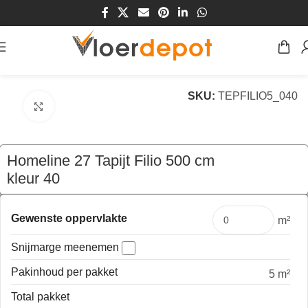
Home
/
Winkel
/
Vloeren
/
Tapijt
SKU:
TEPFILIO5_040
Klik om te vergroten
Homeline 27 Tapijt Filio 500 cm
kleur 40
€
139,50
per mtr
Gewenste oppervlakte
m²
Snijmarge meenemen
Pakinhoud per pakket
5 m²
Total pakket