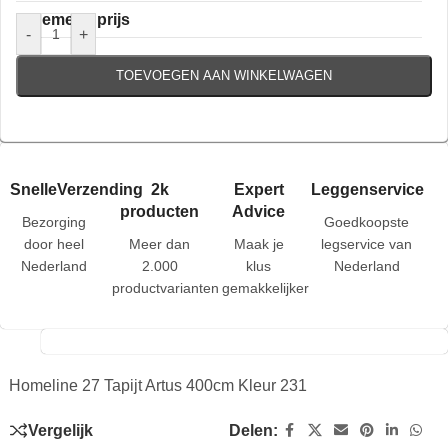
Algemene prijs
-
+
TOEVOEGEN AAN WINKELWAGEN
SnelleVerzending
2k
Expert
Leggenservice
producten
Advice
Bezorging
Goedkoopste
door heel
Meer dan
Maak je
legservice van
Nederland
2.000
klus
Nederland
productvarianten
gemakkelijker
Homeline 27 Tapijt Artus 400cm Kleur 231
Vergelijk
Delen: