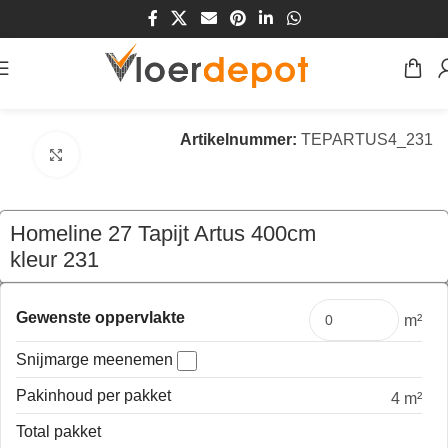
Home
/
Winkel
/
Vloeren
/
Tapijt
Artikelnummer:
TEPARTUS4_231
Klik om te vergroten
Homeline 27 Tapijt Artus 400cm
kleur 231
€
147,60
per mtr
Gewenste oppervlakte
m²
Snijmarge meenemen
Pakinhoud per pakket
4 m²
Total pakket