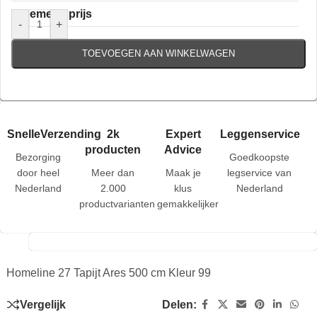
Algemene prijs
-
+
TOEVOEGEN AAN WINKELWAGEN
SnelleVerzending
2k
Expert
Leggenservice
producten
Advice
Bezorging
Goedkoopste
door heel
Meer dan
Maak je
legservice van
Nederland
2.000
klus
Nederland
productvarianten
gemakkelijker
Homeline 27 Tapijt Ares 500 cm Kleur 99
Vergelijk
Delen: