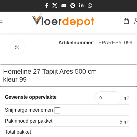
Home
/
Winkel
/
Vloeren
/
Tapijt
Artikelnummer:
TEPARES5_099
Klik om te vergroten
Homeline 27 Tapijt Ares 500 cm
kleur 99
€
149,50
per mtr
Gewenste oppervlakte
m²
Snijmarge meenemen
Pakinhoud per pakket
5 m²
Total pakket