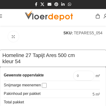
Home
/
Winkel
/
Vloeren
/
Tapijt
SKU:
TEPARES5_054
Klik om te vergroten
Homeline 27 Tapijt Ares 500 cm
kleur 54
€
149,50
per mtr
Gewenste oppervlakte
m²
Snijmarge meenemen
Pakinhoud per pakket
5 m²
Total pakket