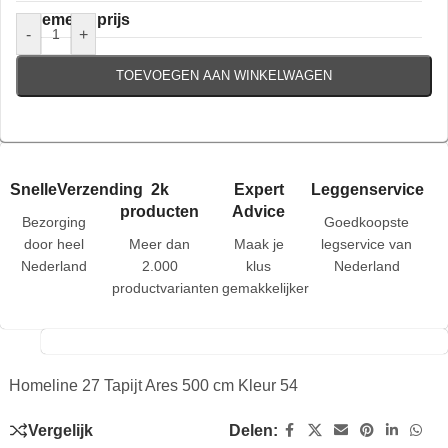
Algemene prijs
-
+
TOEVOEGEN AAN WINKELWAGEN
SnelleVerzending
2k
Expert
Leggenservice
producten
Advice
Bezorging
Goedkoopste
door heel
Meer dan
Maak je
legservice van
Nederland
2.000
klus
Nederland
productvarianten
gemakkelijker
Homeline 27 Tapijt Ares 500 cm Kleur 54
Vergelijk
Delen: