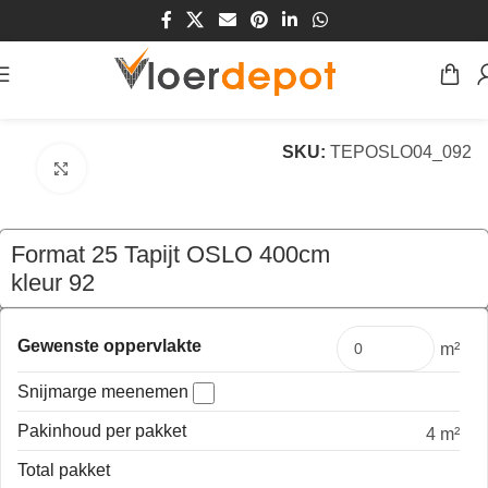
Home
/
Winkel
/
Vloeren
/
Tapijt
SKU:
TEPOSLO04_092
Klik om te vergroten
Format 25 Tapijt OSLO 400cm
kleur 92
€
195,80
per mtr
Gewenste oppervlakte
m²
Snijmarge meenemen
Pakinhoud per pakket
4 m²
Total pakket