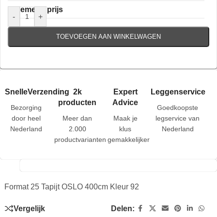
Algemene prijs
-
+
TOEVOEGEN AAN WINKELWAGEN
SnelleVerzending
2k
Expert
Leggenservice
producten
Advice
Bezorging
Goedkoopste
door heel
Meer dan
Maak je
legservice van
Nederland
2.000
klus
Nederland
productvarianten
gemakkelijker
Format 25 Tapijt OSLO 400cm Kleur 92
Vergelijk
Delen: