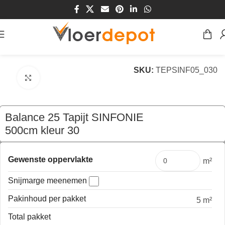
Home
/
Winkel
/
Vloeren
/
Tapijt
SKU:
TEPSINF05_030
Klik om te vergroten
Balance 25 Tapijt SINFONIE
500cm kleur 30
€
565,00
per mtr
Gewenste oppervlakte
m²
Snijmarge meenemen
Pakinhoud per pakket
5 m²
Total pakket