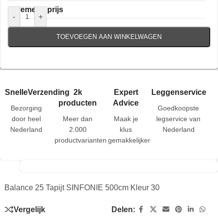
Algemene prijs
-
+
TOEVOEGEN AAN WINKELWAGEN
SnelleVerzending
2k
Expert
Leggenservice
producten
Advice
Bezorging
Goedkoopste
door heel
Meer dan
Maak je
legservice van
Nederland
2.000
klus
Nederland
productvarianten
gemakkelijker
Balance 25 Tapijt SINFONIE 500cm Kleur 30
Vergelijk
Delen: