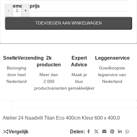
Algemene prijs
-
+
TOEVOEGEN AAN WINKELWAGEN
SnelleVerzending
2k
Expert
Leggenservice
producten
Advice
Bezorging
Goedkoopste
door heel
Meer dan
Maak je
legservice van
Nederland
2.000
klus
Nederland
productvarianten
gemakkelijker
Atelier 24 Naadvilt Titan Eco 400cm Kleur 600 x 400,0
Vergelijk
Delen: