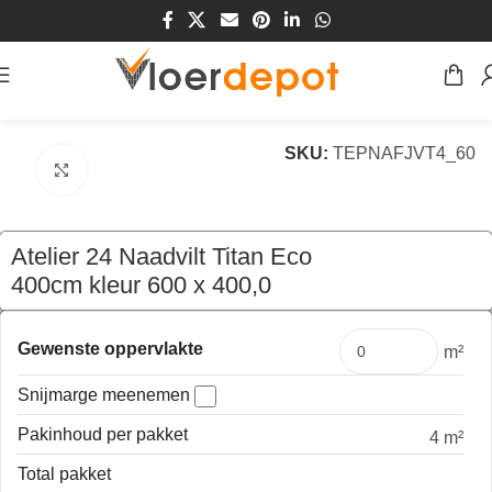
Home
/
Winkel
/
Vloeren
/
Tapijt
SKU:
TEPNAFJVT4_60
Klik om te vergroten
Atelier 24 Naadvilt Titan Eco
400cm kleur 600 x 400,0
€
83,80
per mtr
Gewenste oppervlakte
m²
Snijmarge meenemen
Pakinhoud per pakket
4 m²
Total pakket