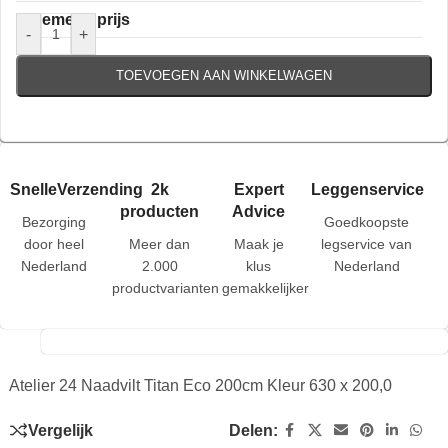
Algemene prijs
-
+
TOEVOEGEN AAN WINKELWAGEN
SnelleVerzending
2k
Expert
Leggenservice
producten
Advice
Bezorging
Goedkoopste
door heel
Meer dan
Maak je
legservice van
Nederland
2.000
klus
Nederland
productvarianten
gemakkelijker
Atelier 24 Naadvilt Titan Eco 200cm Kleur 630 x 200,0
Vergelijk
Delen: