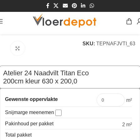
Home
/
Winkel
/
Vloeren
/
Tapijt
SKU:
TEPNAFJVTI_63
Klik om te vergroten
Atelier 24 Naadvilt Titan Eco
200cm kleur 630 x 200,0
€
41,90
per mtr
Gewenste oppervlakte
m²
Snijmarge meenemen
Pakinhoud per pakket
2 m²
Total pakket