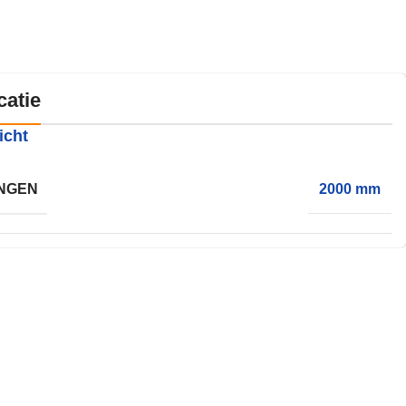
catie
icht
NGEN
2000 mm