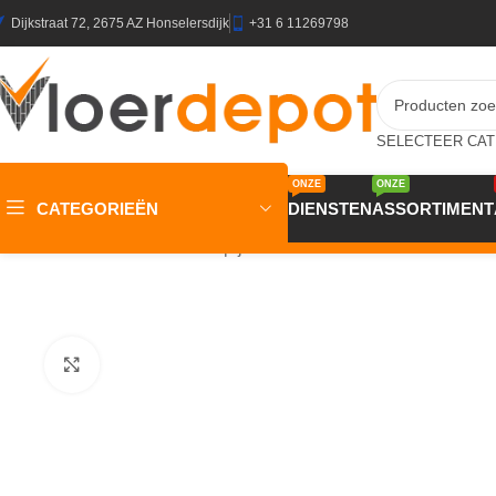
Dijkstraat 72, 2675 AZ Honselersdijk
+31 6 11269798
ONZE
ONZE
CATEGORIEËN
DIENSTEN
ASSORTIMENT
Home
/
Winkel
/
Vloeren
/
Tapijt
/
Atelier 24 Naadvilt Titan Eco
Klik om te vergroten