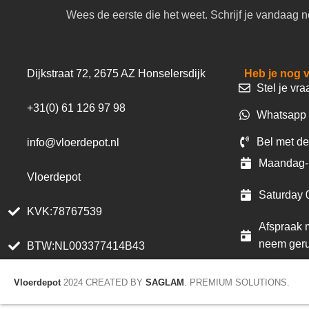
Wees de eerste die het weet. Schrijf je vandaag n
Dijkstraat 72, 2675 AZ Honselersdijk
Heb je nog 
Stel je vra
+31(0) 61 126 97 98
Whatsapp 
Bel met de
info@vloerdepot.nl
Maandag- 
Vloerdepot
Saturday 
KVK:78767539
Afspraak m
neem geru
BTW:NL003377414B43
Vloerdepot
2024 CREATED BY
SAGLAM
. PREMIUM SOLUTIONS.