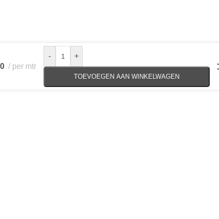
-
+
90
per mtr
TOEVOEGEN AAN WINKELWAGEN