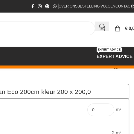
OVER ONS
BESTELLING VOLGEN
CONTACT
€
0,
EXPERT ADVICE
EXPERT ADVICE
itan Eco 200cm kleur 200 x 200,0
€
41,90
per mtr
m²
2 m²