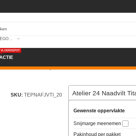
SELECTEER CATEGORIE
VLOERDEPOT
ACTIE
 200cm kleur 200 x 200,0
Atelier 24 Naadvilt T
SKU:
TEPNAFJVTI_20
Gewenste oppervlakte
Snijmarge meenemen
Pakinhoud per pakket