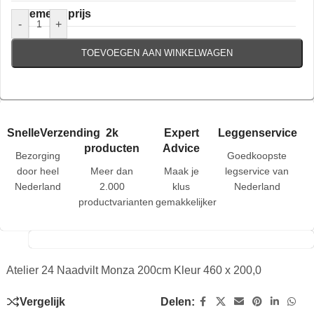
Algemene prijs
-
+
TOEVOEGEN AAN WINKELWAGEN
SnelleVerzending
2k
Expert
Leggenservice
producten
Advice
Bezorging
Goedkoopste
door heel
Meer dan
Maak je
legservice van
Nederland
2.000
klus
Nederland
productvarianten
gemakkelijker
Atelier 24 Naadvilt Monza 200cm Kleur 460 x 200,0
Vergelijk
Delen: