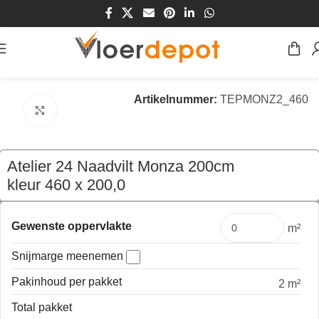
Home
/
Winkel
/
Vloeren
/
Tapijt
Artikelnummer:
TEPMONZ2_460
Klik om te vergroten
Atelier 24 Naadvilt Monza 200cm
kleur 460 x 200,0
€
81,90
per mtr
Gewenste oppervlakte
m²
Snijmarge meenemen
Pakinhoud per pakket
2 m²
Total pakket