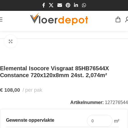
Home
/
Winkel
/
Vloeren
/
PVC Vloeren
/
Visgraat PVC vloeren
Klik om te vergroten
Elemental Isocore Visgraat 85HB76544X
Constance 720x120x8mm 24st. 2,074m²
€
108,00
per pak
Artikelnummer:
127276544
Gewenste oppervlakte
m²