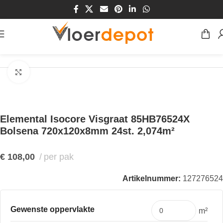
Home
/
Winkel
/
Vloeren
/
PVC Vloeren
/
Visgraat PVC vloeren
Klik om te vergroten
Elemental Isocore Visgraat 85HB76524X
Bolsena 720x120x8mm 24st. 2,074m²
€
108,00
per pak
Artikelnummer:
127276524
Gewenste oppervlakte
m²