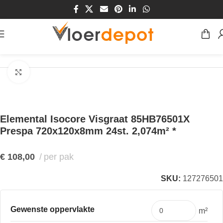
Home
/
Winkel
/
Vloeren
/
PVC Vloeren
/
Visgraat PVC vloeren
Klik om te vergroten
Elemental Isocore Visgraat 85HB76501X
Prespa 720x120x8mm 24st. 2,074m² *
€
108,00
per pak
SKU:
127276501
Gewenste oppervlakte
m²