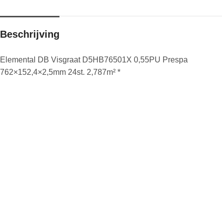
Beschrijving
Elemental DB Visgraat D5HB76501X 0,55PU Prespa
762×152,4×2,5mm 24st. 2,787m² *