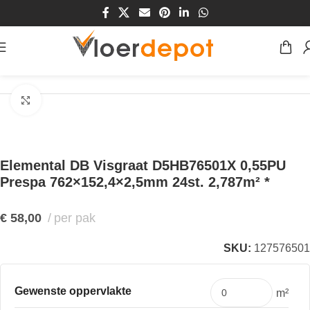
Home
/
Winkel
/
Vloeren
/
PVC Vloeren
/
Visgraat PVC vloeren
Klik om te vergroten
Elemental DB Visgraat D5HB76501X 0,55PU
Prespa 762×152,4×2,5mm 24st. 2,787m² *
€
58,00
per pak
SKU:
127576501
Gewenste oppervlakte
m²