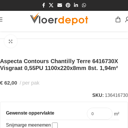
Home
/
Winkel
/
Vloeren
/
PVC Vloeren
/
Visgraat PVC vloeren
Klik om te vergroten
Aspecta Contours Chantilly Terre 6416730X
Visgraat 0,55PU 1100x220x8mm 8st. 1,94m²
€
62,00
per pak
SKU:
136416730
Gewenste oppervlakte
m²
Snijmarge meenemen