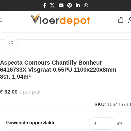
Home
/
Winkel
/
Vloeren
/
PVC Vloeren
/
Visgraat PVC vloeren
Klik om te vergroten
Aspecta Contours Chantilly Bonheur
6416733X Visgraat 0,55PU 1100x220x8mm
8st. 1,94m²
€
62,00
per pak
SKU:
136416733
Gewenste oppervlakte
m²