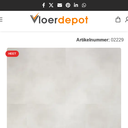
Home
/
Winkel
/
Vloeren
/
PVC Vloeren
Artikelnummer:
02229
HEET