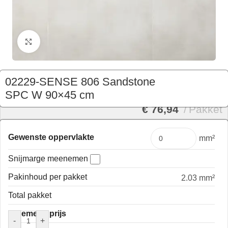
Klik om te vergroten
02229-SENSE 806 Sandstone
SPC W 90×45 cm
€
76,94
Pakket
€
76,94
Gewenste oppervlakte
mm²
Snijmarge meenemen
Pakinhoud per pakket
2.03 mm²
Total pakket
Algemene prijs
-
+