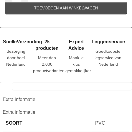
TOEVOEGEN AAN WINKELWAGEN
SnelleVerzending
2k
Expert
Leggenservice
producten
Advice
Bezorging
Goedkoopste
door heel
Meer dan
Maak je
legservice van
Nederland
2.000
klus
Nederland
productvarianten
gemakkelijker
Extra informatie
Extra informatie
SOORT
PVC