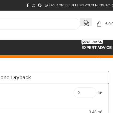
OVER ONS
BESTELLING VOLGEN
CONTACT
€
0,
EXPERT ADVICE
EXPERT ADVICE
bone Dryback
€
97,09
Pakket
m²
3.48 m²