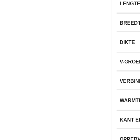
LENGT
BREED
DIKTE
V-GROE
VERBIN
WARMT
KANT E
OPPER