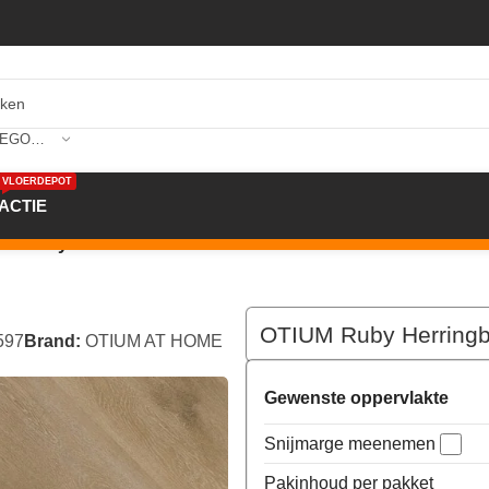
SELECTEER CATEGORIE
VLOERDEPOT
ACTIE
bone Dryback
OTIUM Ruby Herring
597
Brand:
OTIUM AT HOME
Gewenste oppervlakte
Snijmarge meenemen
Pakinhoud per pakket