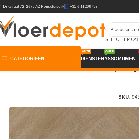
Dijkstraat 72, 2675 AZ Honselersdijk
+31 6 11269798
ONZE
ONZE
CATEGORIEËN
DIENSTEN
ASSORTIMENT
Home
/
Winkel
/
Vloeren
/
PVC Vloeren
/
OTIUM Ruby Herring
SKU:
94