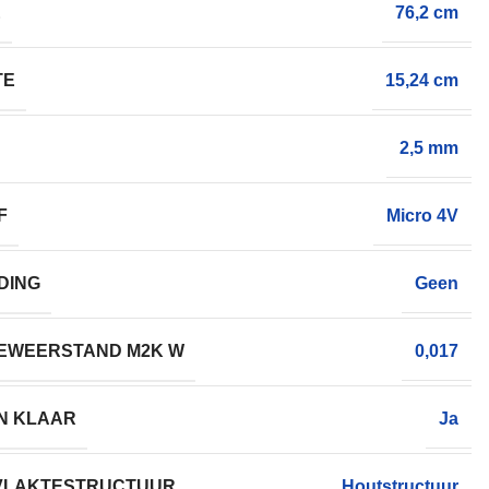
E
76,2 cm
TE
15,24 cm
2,5 mm
F
Micro 4V
DING
Geen
EWEERSTAND M2K W
0,017
N KLAAR
Ja
VLAKTESTRUCTUUR
Houtstructuur