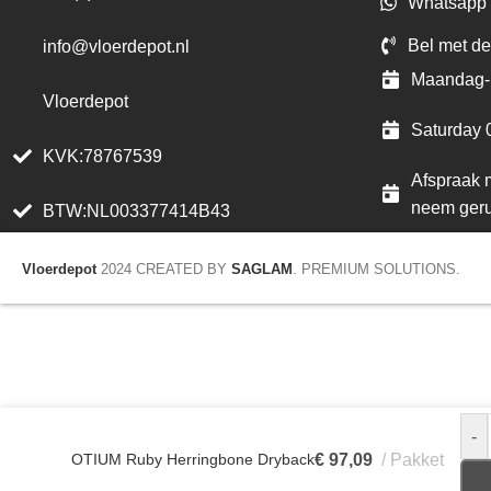
Whatsapp 
Bel met de
info@vloerdepot.nl
Maandag- 
Vloerdepot
Saturday 
KVK:78767539
Afspraak m
neem geru
BTW:NL003377414B43
Vloerdepot
2024 CREATED BY
SAGLAM
. PREMIUM SOLUTIONS.
-
OTIUM Ruby Herringbone Dryback
€
97,09
Pakket