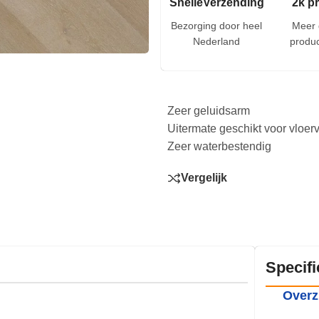
SnelleVerzending
2k p
Bezorging door heel
Meer 
Nederland
produc
Zeer geluidsarm
Uitermate geschikt voor vloe
Zeer waterbestendig
Vergelijk
Specifi
Overz