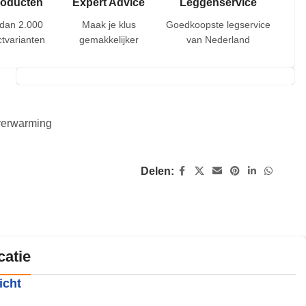
roducten
Expert Advice
Leggenservice
dan 2.000
Maak je klus
Goedkoopste legservice
tvarianten
gemakkelijker
van Nederland
rverwarming
Delen:
catie
icht