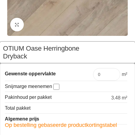
Klik om te vergroten
OTIUM Oase Herringbone
Dryback
€
97,09
Pakket
Gewenste oppervlakte
m²
Snijmarge meenemen
Pakinhoud per pakket
3.48 m²
Total pakket
Algemene prijs
Op bestelling gebaseerde productkortingstabel