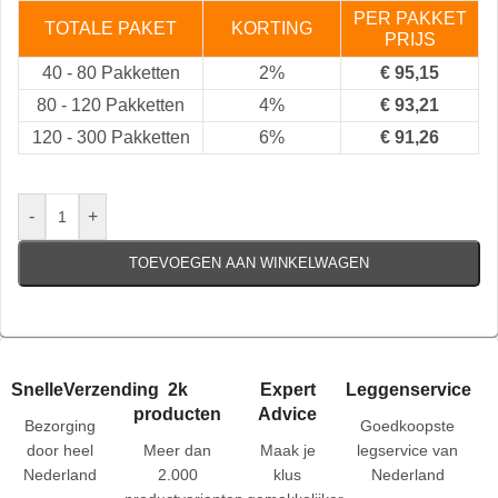
PER PAKKET
TOTALE PAKET
KORTING
PRIJS
40
-
80 Pakketten
2%
€
95,15
80
-
120 Pakketten
4%
€
93,21
120
-
300 Pakketten
6%
€
91,26
-
+
TOEVOEGEN AAN WINKELWAGEN
SnelleVerzending
2k
Expert
Leggenservice
producten
Advice
Bezorging
Goedkoopste
door heel
Meer dan
Maak je
legservice van
Nederland
2.000
klus
Nederland