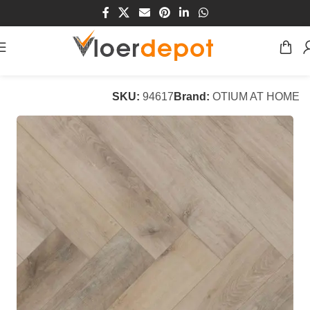
Home
/
Winkel
/
Vloeren
/
PVC Vloeren
SKU:
94617
Brand:
OTIUM AT HOME