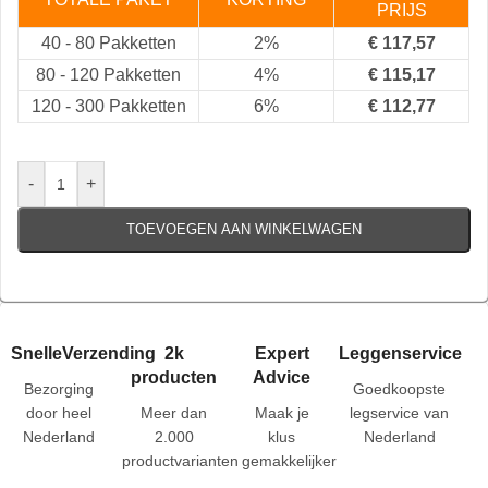
PRIJS
40
-
80 Pakketten
2%
€
117,57
80
-
120 Pakketten
4%
€
115,17
120
-
300 Pakketten
6%
€
112,77
-
+
TOEVOEGEN AAN WINKELWAGEN
SnelleVerzending
2k
Expert
Leggenservice
producten
Advice
Bezorging
Goedkoopste
door heel
Meer dan
Maak je
legservice van
Nederland
2.000
klus
Nederland
productvarianten
gemakkelijker