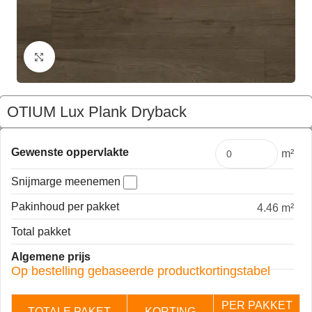
Klik om te vergroten
OTIUM Lux Plank Dryback
€
119,97
Pakket
Gewenste oppervlakte
m²
Snijmarge meenemen
Pakinhoud per pakket
4.46 m²
Total pakket
Algemene prijs
Op bestelling gebaseerde productkortingstabel
PER PAKKET
TOTALE PAKET
KORTING