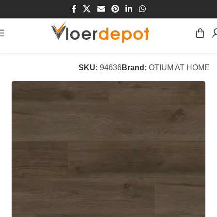
Home
/
Winkel
/
Vloeren
/
PVC Vloeren
SKU:
94636
Brand:
OTIUM AT HOME