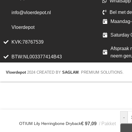
Whatsapp 
Bel met de
info@vloerdepot.nl
Maandag- 
Vloerdepot
Saturday 
KVK:78767539
Afspraak m
neem geru
BTW:NL003377414B43
Vloerdepot
2024 CREATED BY
SAGLAM
. PREMIUM SOLUTIONS.
-
OTIUM Lily Herringbone Dryback
€
97,09
Pakket