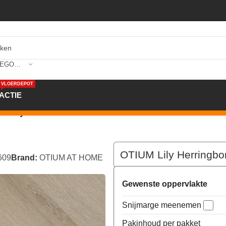
SELECTEER CATEGORIE
VLOERDEPOT
ACTIE
one Dryback
OTIUM Lily Herringb
609
Brand:
OTIUM AT HOME
Gewenste oppervlakte
Snijmarge meenemen
Pakinhoud per pakket