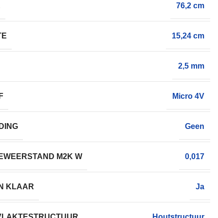
E
76,2 cm
TE
15,24 cm
2,5 mm
F
Micro 4V
DING
Geen
EWEERSTAND M2K W
0,017
N KLAAR
Ja
VLAKTESTRUCTUUR
Houtstructuur