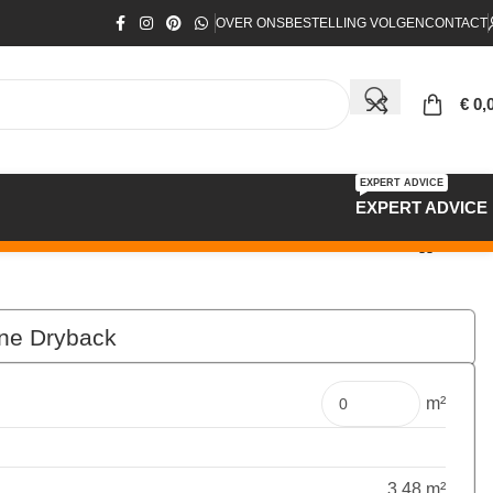
OVER ONS
BESTELLING VOLGEN
CONTACT
€
0,
EXPERT ADVICE
EXPERT ADVICE
one Dryback
€
97,09
Pakket
m²
3.48 m²