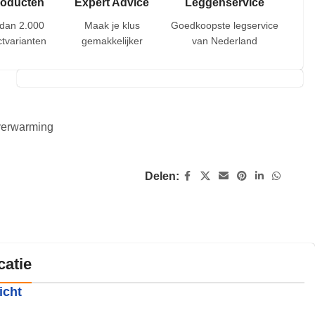
roducten
Expert Advice
Leggenservice
dan 2.000
Maak je klus
Goedkoopste legservice
tvarianten
gemakkelijker
van Nederland
rverwarming
Delen:
catie
icht