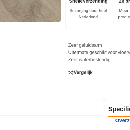
SnelleVerzending
2k p
Bezorging door heel
Meer 
Nederland
produc
Zeer geluidsarm
Uitermate geschikt voor vloe
Zeer waterbestendig
Vergelijk
Specifi
Overz