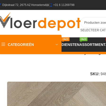
Dijkstraat 72, 2675 AZ Honselersdijk
+31 6 11269798
ONZE
ONZE
CATEGORIEËN
DIENSTEN
ASSORTIMENT
Home
/
Winkel
/
Vloeren
/
PVC Vloeren
/
OTIUM Lily Herringb
SKU:
94