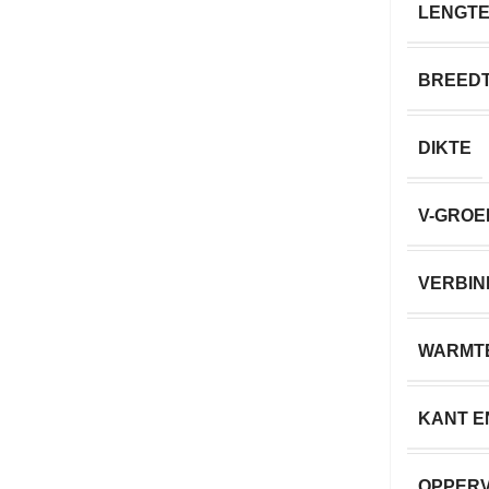
LENGT
BREED
DIKTE
V-GROE
VERBIN
WARMT
KANT E
OPPER