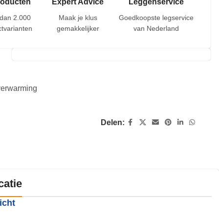
roducten
Expert Advice
Leggenservice
dan 2.000
Maak je klus
Goedkoopste legservice
tvarianten
gemakkelijker
van Nederland
rverwarming
Delen:
catie
icht