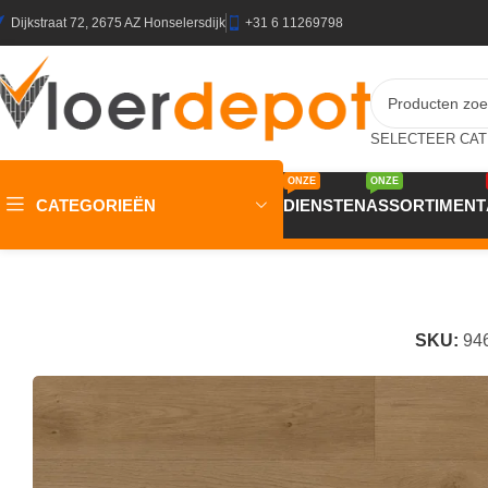
Dijkstraat 72, 2675 AZ Honselersdijk
+31 6 11269798
ONZE
ONZE
CATEGORIEËN
DIENSTEN
ASSORTIMENT
Home
/
Winkel
/
Vloeren
/
PVC Vloeren
/
OTIUM Hammam Plan
SKU:
94