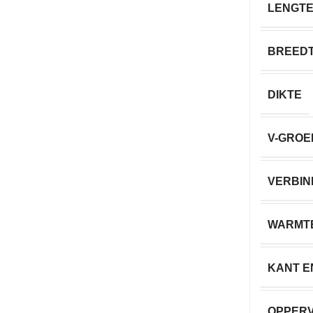
LENGT
BREED
DIKTE
V-GROE
VERBIN
WARMT
KANT E
OPPER