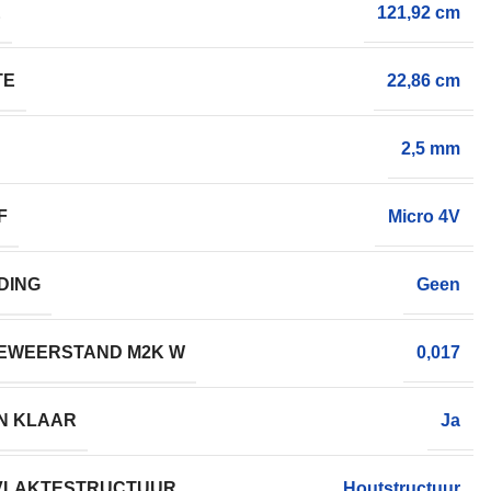
E
121,92 cm
TE
22,86 cm
2,5 mm
F
Micro 4V
DING
Geen
EWEERSTAND M2K W
0,017
N KLAAR
Ja
VLAKTESTRUCTUUR
Houtstructuur