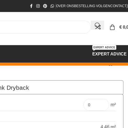
OVER ONS
BESTELLING VOLGEN
CONTACT
€
0,
EXPERT ADVICE
EXPERT ADVICE
k Dryback
€
119,97
Pakket
m²
4.46 m²