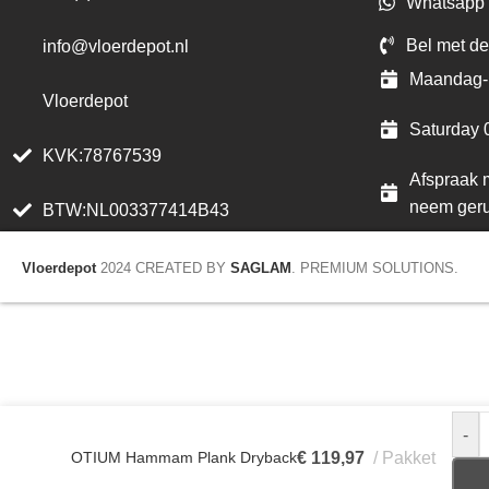
Whatsapp 
Bel met de
info@vloerdepot.nl
Maandag- 
Vloerdepot
Saturday 
KVK:78767539
Afspraak m
neem geru
BTW:NL003377414B43
Vloerdepot
2024 CREATED BY
SAGLAM
. PREMIUM SOLUTIONS.
-
OTIUM Hammam Plank Dryback
€
119,97
Pakket