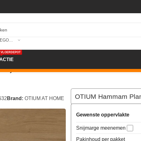
SELECTEER CATEGORIE
VLOERDEPOT
ACTIE
k Dryback
OTIUM Hammam Plan
632
Brand:
OTIUM AT HOME
Gewenste oppervlakte
Snijmarge meenemen
Pakinhoud per pakket