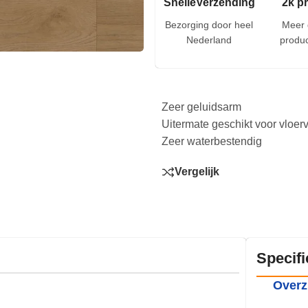
SnelleVerzending
2k p
Bezorging door heel
Meer 
Nederland
produc
Zeer geluidsarm
Uitermate geschikt voor vloe
Zeer waterbestendig
Vergelijk
Specifi
Overz