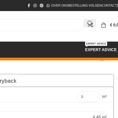
OVER ONS
BESTELLING VOLGEN
CONTACT
€
0,
EXPERT ADVICE
EXPERT ADVICE
ryback
€
119,97
Pakket
m²
4.46 m²