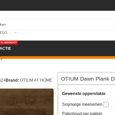
SELECTEER CATEGORIE
VLOERDEPOT
ACTIE
ryback
OTIUM Dawn Plank D
624
Brand:
OTIUM AT HOME
Gewenste oppervlakte
Snijmarge meenemen
Pakinhoud per pakket