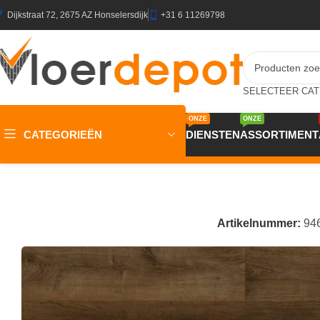
Dijkstraat 72, 2675 AZ Honselersdijk
+31 6 11269798
ONZE
ONZE
CATEGORIEËN
DIENSTEN
ASSORTIMENT
Home
/
Winkel
/
Vloeren
/
PVC Vloeren
/
OTIUM Dawn Plank D
Artikelnummer:
94