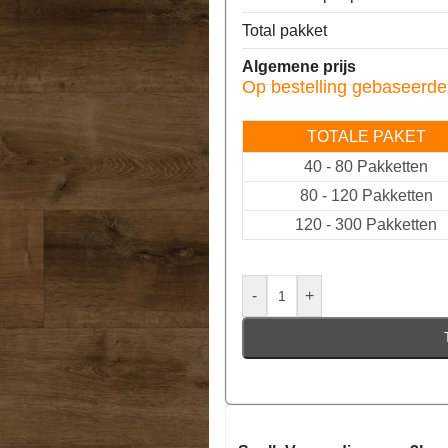
Total pakket
Algemene prijs
Op bestelling gebaseerde
TOTALE PAKET
40
-
80 Pakketten
80
-
120 Pakketten
120
-
300 Pakketten
-
+