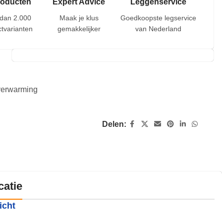
roducten
Expert Advice
Leggenservice
dan 2.000
Maak je klus
Goedkoopste legservice
tvarianten
gemakkelijker
van Nederland
rverwarming
Delen:
catie
icht