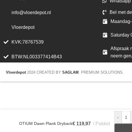
Whatsapp 
Bel met de
info@vloerdepot.nl
Maandag- 
Vloerdepot
Saturday 
KVK:78767539
Afspraak m
neem geru
BTW:NL003377414B43
Vloerdepot
2024 CREATED BY
SAGLAM
. PREMIUM SOLUTIONS.
-
OTIUM Dawn Plank Dryback
€
119,97
Pakket