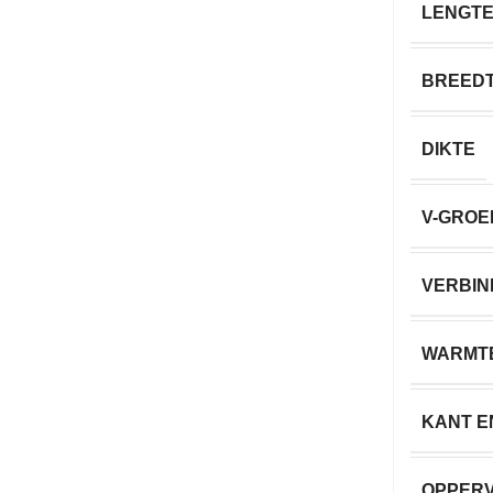
LENGT
BREED
DIKTE
V-GROE
VERBIN
WARMT
KANT E
OPPER