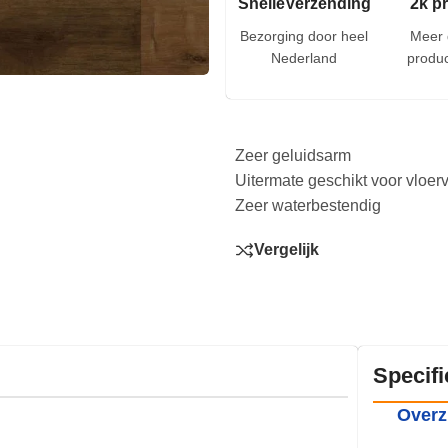
SnelleVerzending
2k p
Bezorging door heel
Meer 
Nederland
produc
Zeer geluidsarm
Uitermate geschikt voor vloe
Zeer waterbestendig
Vergelijk
Specifi
Overz