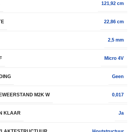
E
121,92 cm
TE
22,86 cm
2,5 mm
F
Micro 4V
DING
Geen
EWEERSTAND M2K W
0,017
N KLAAR
Ja
VLAKTESTRUCTUUR
Houtstructuur