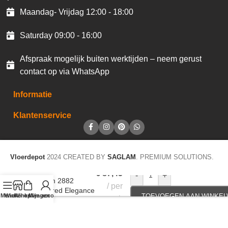
Maandag- Vrijdag 12:00 - 18:00
Saturday 09:00 - 16:00
Afspraak mogelijk buiten werktijden – neem gerust
contact op via WhatsApp
Informatie
Klantenservice
Vloerdepot
2024 CREATED BY
SAGLAM
. PREMIUM SOLUTIONS.
LVT Design 340
DB 2,0mm/NS
€
87,45
-
+
0.4mm 2882
per
Ambered Elegance
Menu
Winkel op
Winkelwagen
Mijn account
TOEVOEGEN AAN WINKE
pak
18,42×121,92
3,37m²