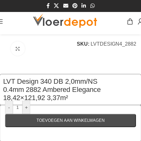
Home
/
Winkel
/
Vloeren
/
PVC Vloeren
SKU:
LVTDESIGN4_2882
Klik om te vergroten
LVT Design 340 DB 2,0mm/NS
0.4mm 2882 Ambered Elegance
18,42×121,92 3,37m²
€
87,45
per pak
-
+
TOEVOEGEN AAN WINKELWAGEN