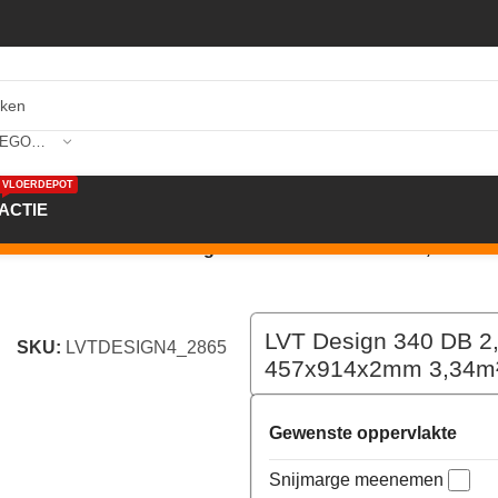
SELECTEER CATEGORIE
VLOERDEPOT
ACTIE
,0mm/NS 0.4mm 2865 Bright Conc. 457x914x2mm 3,34m²
LVT Design 340 DB 2
SKU:
LVTDESIGN4_2865
457x914x2mm 3,34m
Gewenste oppervlakte
Snijmarge meenemen