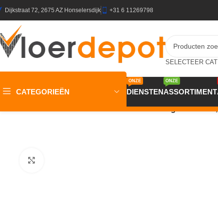
Dijkstraat 72, 2675 AZ Honselersdijk
+31 6 11269798
ONZE
ONZE
CATEGORIEËN
DIENSTEN
ASSORTIMENT
Home
/
Winkel
/
Vloeren
/
PVC Vloeren
/
LVT Design 340 DB 2
Klik om te vergroten