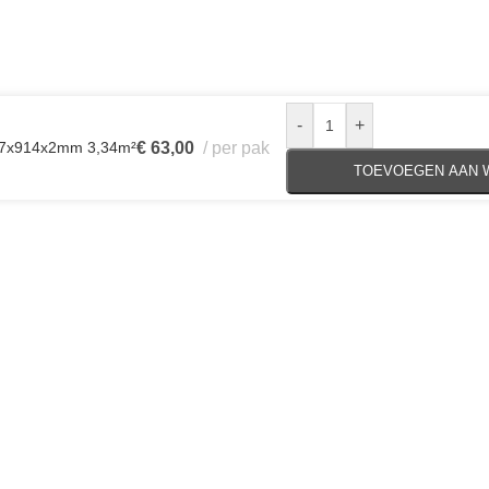
-
+
57x914x2mm 3,34m²
€
63,00
per pak
TOEVOEGEN AAN 