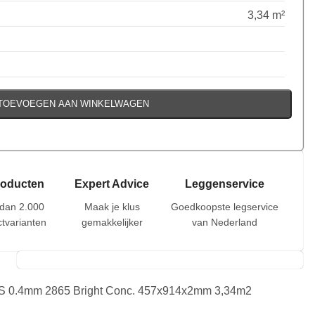
3,34 m²
TOEVOEGEN AAN WINKELWAGEN
roducten
Expert Advice
Leggenservice
dan 2.000
Maak je klus
Goedkoopste legservice
tvarianten
gemakkelijker
van Nederland
S 0.4mm 2865 Bright Conc. 457x914x2mm 3,34m2