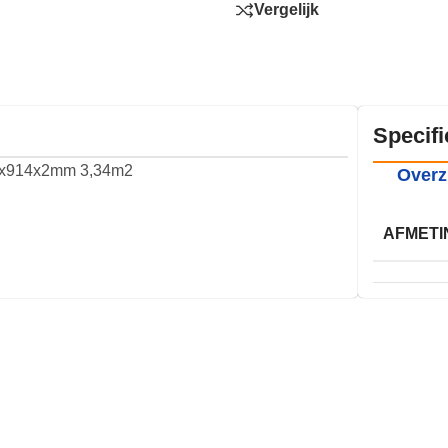
Vergelijk
Specifi
57x914x2mm 3,34m2
Overz
AFMETI