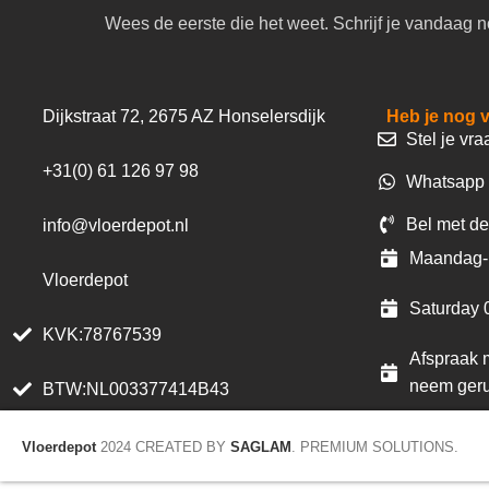
Wees de eerste die het weet. Schrijf je vandaag n
Dijkstraat 72, 2675 AZ Honselersdijk
Heb je nog 
Stel je vra
+31(0) 61 126 97 98
Whatsapp 
Bel met de
info@vloerdepot.nl
Maandag- 
Vloerdepot
Saturday 
KVK:78767539
Afspraak m
neem geru
BTW:NL003377414B43
Vloerdepot
2024 CREATED BY
SAGLAM
. PREMIUM SOLUTIONS.