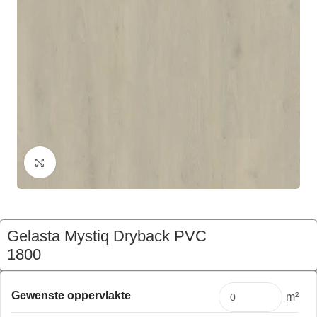
Klik om te vergroten
Gelasta Mystiq Dryback PVC
1800
€
185,56
Pakket
Gewenste oppervlakte
m²