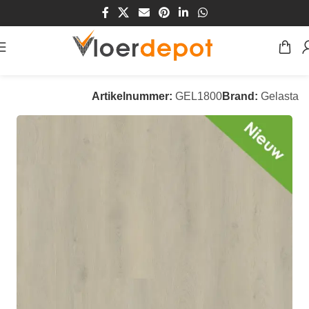
Home
/
Winkel
/
Vloeren
/
PVC Vloeren
Artikelnummer:
GEL1800
Brand:
Gelasta