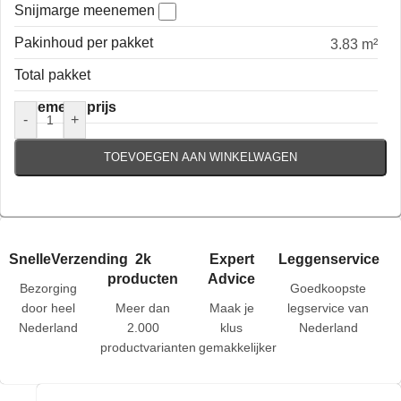
Snijmarge meenemen
Pakinhoud per pakket
3.83 m²
Total pakket
Algemene prijs
-
+
TOEVOEGEN AAN WINKELWAGEN
SnelleVerzending
2k
Expert
Leggenservice
producten
Advice
Bezorging
Goedkoopste
door heel
Meer dan
Maak je
legservice van
Nederland
2.000
klus
Nederland
productvarianten
gemakkelijker