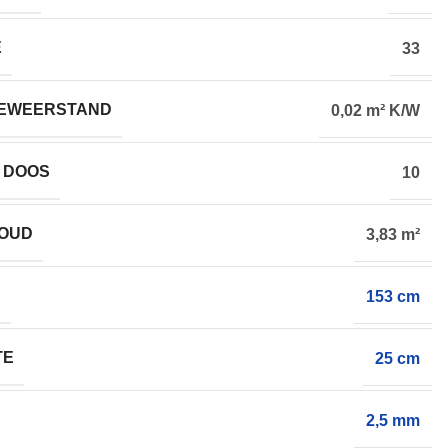
E
33
EWEERSTAND
0,02 m² K/W
 DOOS
10
HOUD
3,83 m²
E
153 cm
TE
25 cm
2,5 mm