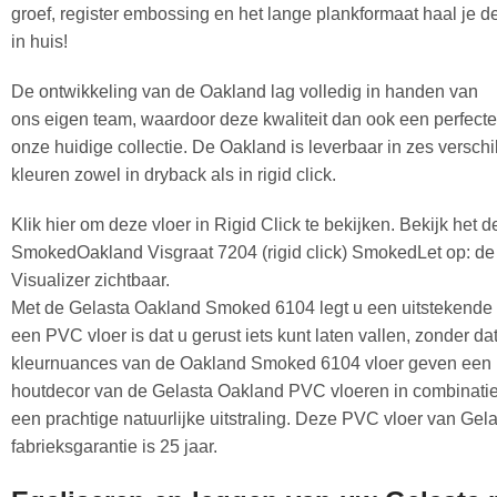
groef, register embossing en het lange plankformaat haal je d
in huis!
De ontwikkeling van de Oakland lag volledig in handen van
ons eigen team, waardoor deze kwaliteit dan ook een perfecte
onze huidige collectie. De Oakland is leverbaar in zes versch
kleuren zowel in dryback als in rigid click.
Klik hier om deze vloer in Rigid Click te bekijken. Bekijk het
SmokedOakland Visgraat 7204 (rigid click) SmokedLet op: de
Visualizer zichtbaar.
Met de Gelasta Oakland Smoked 6104 legt u een uitstekende b
een PVC vloer is dat u gerust iets kunt laten vallen, zonder da
kleurnuances van de Oakland Smoked 6104 vloer geven een pr
houtdecor van de Gelasta Oakland PVC vloeren in combinatie 
een prachtige natuurlijke uitstraling. Deze PVC vloer van Gel
fabrieksgarantie is 25 jaar.