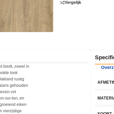
Vergelijk
Specifi
t biedt, zowel in
Overz
ookte look
Oakland rustig
AFMETI
 balans gehouden
dessin vol
on-sur-ton, en
MATERI
 groeiend eiken
n vierzijdige
SOORT