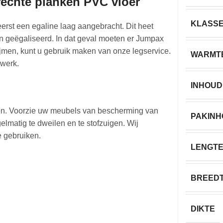
rechte planken PVC vloer
KLASS
erst een egaline laag aangebracht. Dit heet
en geëgaliseerd. In dat geval moeten er Jumpax
lijmen, kunt u gebruik maken van onze legservice.
WARMT
 werk.
INHOUD
en. Voorzie uw meubels van bescherming van
PAKIN
lmatig te dweilen en te stofzuigen. Wij
 gebruiken.
LENGT
BREED
DIKTE