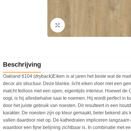
Klik om te vergroten
Beschrijving
Oakland 6104 (dryback)Eiken is al jaren het beste wat de mark
decor als structuur. Deze blanke, licht eiken vloer met een ger
matcht feilloos met een open, eigentijds interieur. Hoewel de 
oogt, is hij allesbehalve saai te noemen. Hij wordt perfect in
door het juiste gebruik van noesten. Dit resulteert in een hout
karakter. De noesten zijn op kleur gemaakt, beter bekend als t
vallen daardoor niet op. De kathedralen impliceren langzaam
waardoor een fijne belijning zichtbaar is. In combinatie met ee