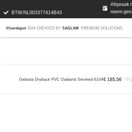
Afspraak m
neem geru
BTW:NL003377414B43
Vloerdepot
2024 CREATED BY
SAGLAM
. PREMIUM SOLUTIONS.
Gelasta Dryback PVC Oakland Smoked 6104
€
185,56
Pa