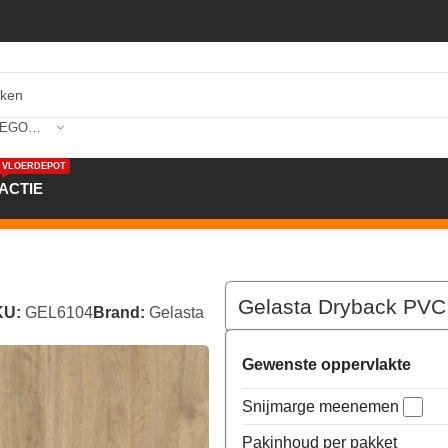
SELECTEER CATEGORIE
VLOERDEPOT
ACTIE
 Oakland Smoked 6104
Gelasta Dryback PV
KU:
GEL6104
Brand:
Gelasta
Gewenste oppervlakte
Snijmarge meenemen
Pakinhoud per pakket