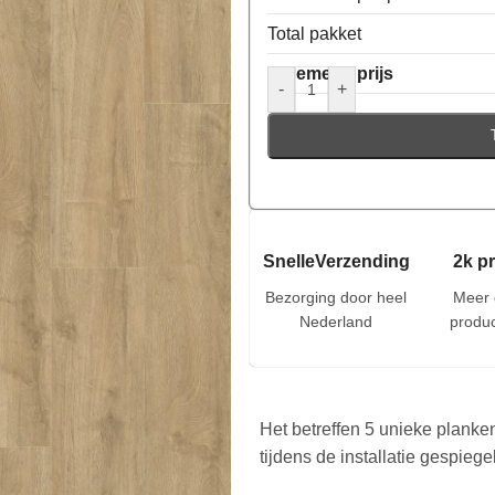
Total pakket
Algemene prijs
-
+
SnelleVerzending
2k p
Bezorging door heel
Meer 
Nederland
produc
Het betreffen 5 unieke planke
tijdens de installatie gespieg