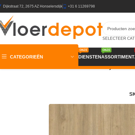
Dijkstraat 72, 2675 AZ Honselersdijk
+31 6 11269798
ONZE
ONZE
CATEGORIEËN
DIENSTEN
ASSORTIMENT
Home
/
Winkel
/
Vloeren
/
PVC Vloeren
/
Gelasta Dryback PVC
S