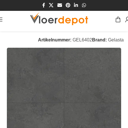
Home
/
Winkel
/
Vloeren
/
PVC Vloeren
Artikelnummer:
GEL6402
Brand:
Gelasta