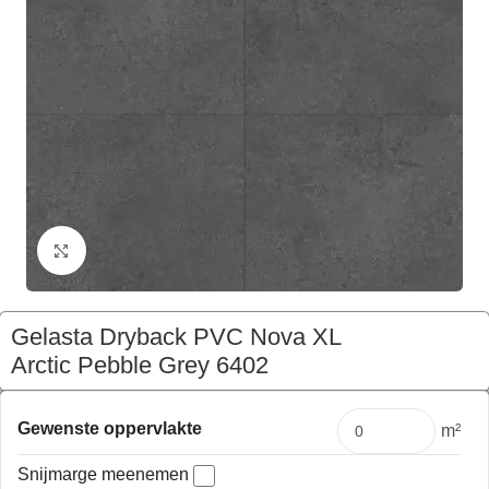
Klik om te vergroten
Gelasta Dryback PVC Nova XL
Arctic Pebble Grey 6402
€
201,35
Pakket
Gewenste oppervlakte
m²
Snijmarge meenemen