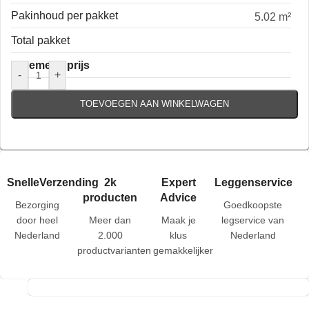
Pakinhoud per pakket
5.02 m²
Total pakket
Algemene prijs
-
+
TOEVOEGEN AAN WINKELWAGEN
SnelleVerzending
2k
Expert
Leggenservice
producten
Advice
Bezorging
Goedkoopste
door heel
Meer dan
Maak je
legservice van
Nederland
2.000
klus
Nederland
productvarianten
gemakkelijker