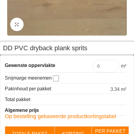
Klik om te vergroten
DD PVC dryback plank sprits
€
125,28
Pakket
Gewenste oppervlakte
m²
Snijmarge meenemen
Pakinhoud per pakket
3.34 m²
Total pakket
Algemene prijs
Op bestelling gebaseerde productkortingstabel
PER PAKKET
TOTALE PAKET
KORTING