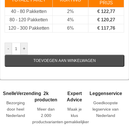
PRIJS
40
-
80 Pakketten
2%
€
122,77
80
-
120 Pakketten
4%
€
120,27
120
-
300 Pakketten
6%
€
117,76
-
+
TOEVOEGEN AAN WINKELWAGEN
SnelleVerzending
2k
Expert
Leggenservice
producten
Advice
Bezorging
Goedkoopste
door heel
Meer dan
Maak je
legservice van
Nederland
2.000
klus
Nederland
productvarianten
gemakkelijker