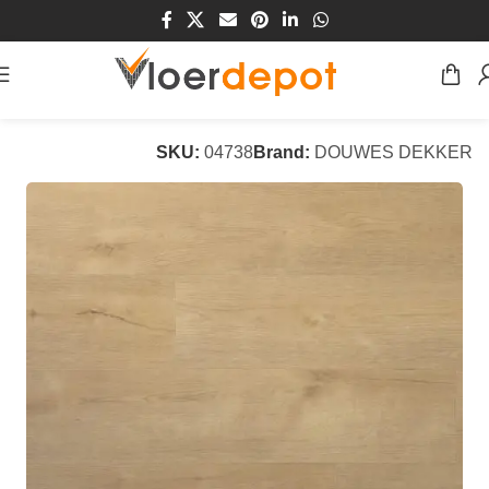
Home
/
Winkel
/
Vloeren
/
PVC Vloeren
SKU:
04738
Brand:
DOUWES DEKKER