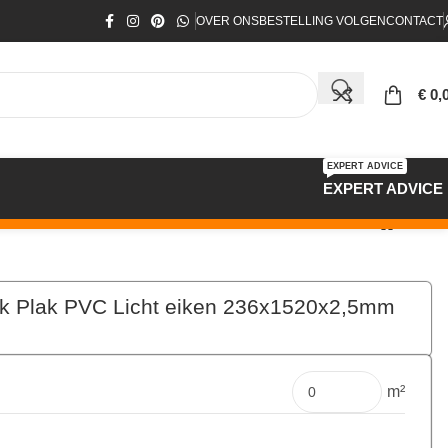
OVER ONS
BESTELLING VOLGEN
CONTACT
€
0,
EXPERT ADVICE
EXPERT ADVICE
nk Plak PVC Licht eiken 236x1520x2,5mm
€
191,97
Pakket
m²