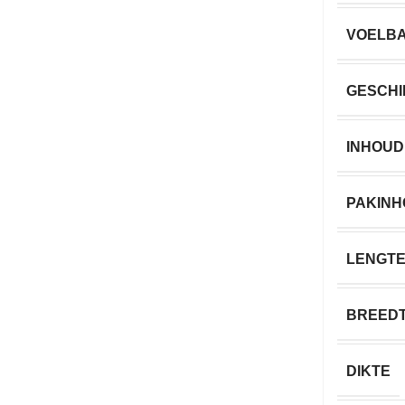
VOELB
GESCHI
INHOUD
PAKIN
LENGT
BREED
DIKTE