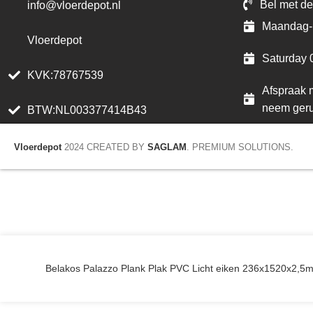
Bel met de
info@vloerdepot.nl
Maandag- 
Vloerdepot
Saturday 
KVK:78767539
Afspraak m
neem geru
BTW:NL003377414B43
Vloerdepot
2024 CREATED BY
SAGLAM
. PREMIUM SOLUTIONS.
Belakos Palazzo Plank Plak PVC Licht eiken 236x1520x2,5