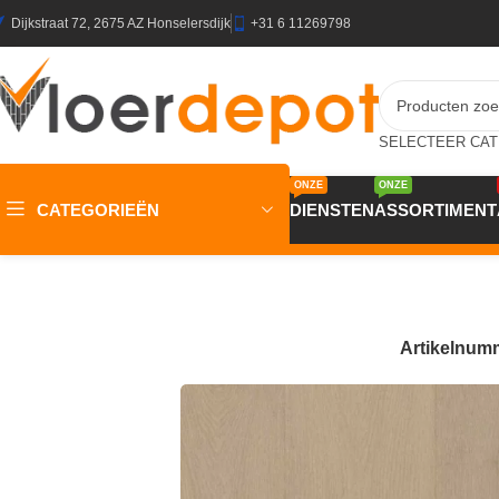
Dijkstraat 72, 2675 AZ Honselersdijk
+31 6 11269798
ONZE
ONZE
CATEGORIEËN
DIENSTEN
ASSORTIMENT
Home
/
Winkel
/
Vloeren
/
PVC Vloeren
/
Belakos Palazzo Plan
Artikelnum