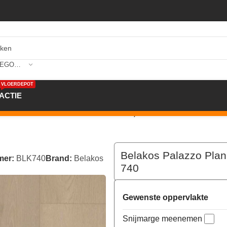
SELECTEER CATEGORIE
VLOERDEPOT
ACTIE
k Plak PVC Licht eiken 236x1520x2,5mm 740
Belakos Palazzo Pla
mer:
BLK740
Brand:
Belakos
740
Gewenste oppervlakte
Snijmarge meenemen