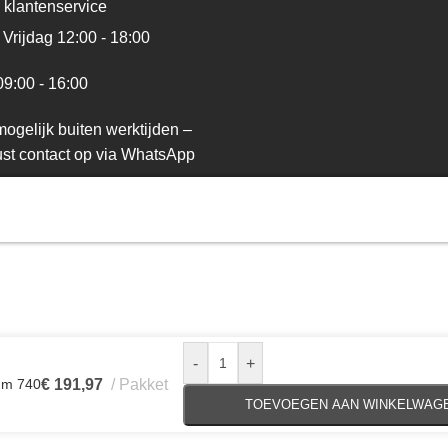
 klantenservice
Vrijdag 12:00 - 18:00
09:00 - 16:00
ogelijk buiten werktijden –
st contact op via WhatsApp
-
+
mm 740
€
191,97
Pakket
TOEVOEGEN AAN WINKELWAG