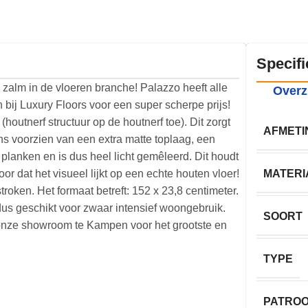
Specifi
zalm in de vloeren branche! Palazzo heeft alle
Overz
ij Luxury Floors voor een super scherpe prijs!
outnerf structuur op de houtnerf toe). Dit zorgt
AFMETI
ens voorzien van een extra matte toplaag, een
 planken en is dus heel licht gemêleerd. Dit houdt
oor dat het visueel lijkt op een echte houten vloer!
MATERI
oken. Het formaat betreft: 152 x 23,8 centimeter.
 dus geschikt voor zwaar intensief woongebruik.
SOORT
k onze showroom te Kampen voor het grootste en
TYPE
PATRO