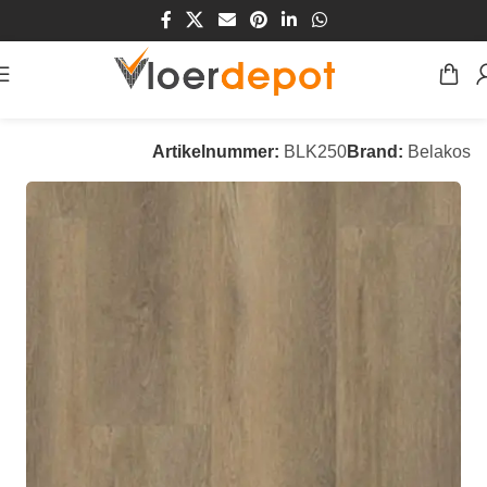
Home
/
Winkel
/
Vloeren
/
PVC Vloeren
Artikelnummer:
BLK250
Brand:
Belakos