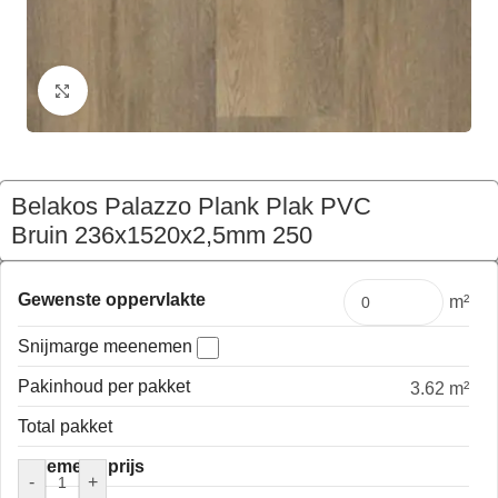
Klik om te vergroten
Belakos Palazzo Plank Plak PVC
Bruin 236x1520x2,5mm 250
€
191,97
Pakket
Gewenste oppervlakte
m²
Snijmarge meenemen
Pakinhoud per pakket
3.62 m²
Total pakket
Algemene prijs
-
+