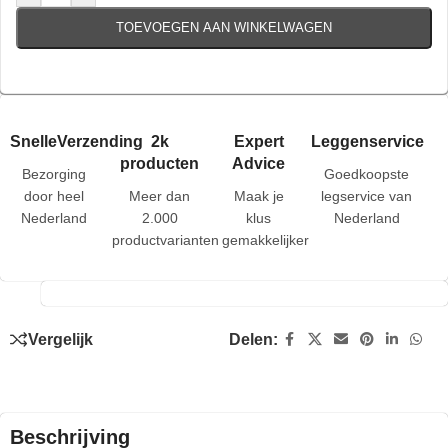
TOEVOEGEN AAN WINKELWAGEN
SnelleVerzending
2k
Expert
Leggenservice
producten
Advice
Bezorging
Goedkoopste
door heel
Meer dan
Maak je
legservice van
Nederland
2.000
klus
Nederland
productvarianten
gemakkelijker
Vergelijk
Delen:
Beschrijving