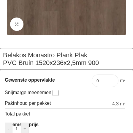
Klik om te vergroten
Belakos Monastro Plank Plak
PVC Bruin 1520x236x2,5mm 900
€
203,17
Pakket
Gewenste oppervlakte
m²
Snijmarge meenemen
Pakinhoud per pakket
4.3 m²
Total pakket
Algemene prijs
-
+