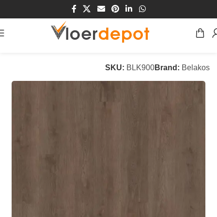
Home
/
Winkel
/
Vloeren
/
PVC Vloeren
SKU:
BLK900
Brand:
Belakos