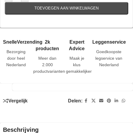
TOEVOEGEN AAN WINKELWAGEN
SnelleVerzending
2k
Expert
Leggenservice
producten
Advice
Bezorging
Goedkoopste
door heel
Meer dan
Maak je
legservice van
Nederland
2.000
klus
Nederland
productvarianten
gemakkelijker
Vergelijk
Delen:
Beschrijving