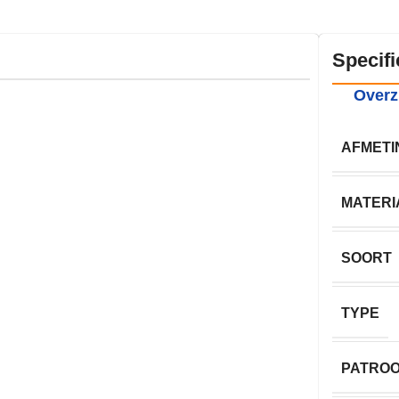
Specifi
Overz
AFMETI
MATERI
SOORT
TYPE
PATRO