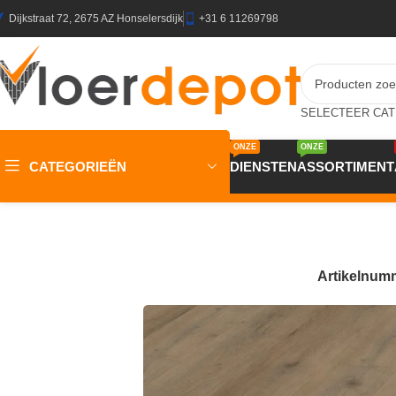
Dijkstraat 72, 2675 AZ Honselersdijk
+31 6 11269798
ONZE
ONZE
CATEGORIEËN
DIENSTEN
ASSORTIMENT
Home
/
Winkel
/
Vloeren
/
PVC Vloeren
/
Belakos ATTICO Brui
Artikelnum