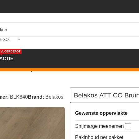
SELECTEER CATEGORIE
VLOERDEPOT
ACTIE
n 236x1520x2,5mm 840
Belakos ATTICO Bru
mer:
BLK840
Brand:
Belakos
Gewenste oppervlakte
Snijmarge meenemen
Pakinhoud per pakket