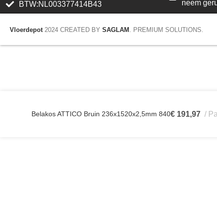
neem geru
BTW:NL003377414B43
Vloerdepot
2024 CREATED BY
SAGLAM
. PREMIUM SOLUTIONS.
Belakos ATTICO Bruin 236x1520x2,5mm 840
€
191,97
Pa