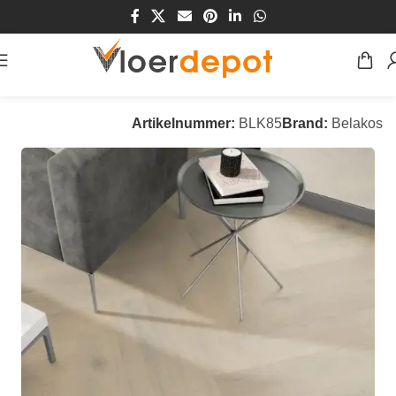
Home
/
Winkel
/
Vloeren
/
PVC Vloeren
Artikelnummer:
BLK85
Brand:
Belakos