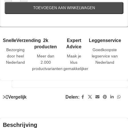
TOEVOEGEN AAN WINKELWAGEN
SnelleVerzending
2k
Expert
Leggenservice
producten
Advice
Bezorging
Goedkoopste
door heel
Meer dan
Maak je
legservice van
Nederland
2.000
klus
Nederland
productvarianten
gemakkelijker
Vergelijk
Delen:
Beschrijving