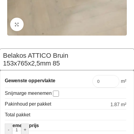
Klik om te vergroten
Belakos ATTICO Bruin
153x765x2,5mm 85
€
153,71
Pakket
Gewenste oppervlakte
m²
Snijmarge meenemen
Pakinhoud per pakket
1.87 m²
Total pakket
Algemene prijs
-
+