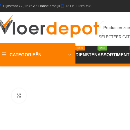
Dijkstraat 72, 2675 AZ Honselersdijk
+31 6 11269798
ONZE
ONZE
CATEGORIEËN
DIENSTEN
ASSORTIMENT
Home
/
Winkel
/
Vloeren
/
PVC Vloeren
/
LVT Homeline 55 5517
Klik om te vergroten