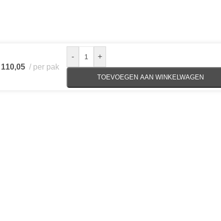
-
+
110,05
per pak
TOEVOEGEN AAN WINKELWAGEN