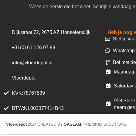
Wees de eerste die het weet. Schrijf je vandaag n
Dijkstraat 72, 2675 AZ Honselersdijk
Heb je nog 
Stel je vra
+31(0) 61 126 97 98
Whatsapp 
Bel met de
info@vloerdepot.nl
Maandag- 
Vloerdepot
Saturday 
KVK:78767539
Afspraak m
neem geru
BTW:NL003377414B43
Vloerdepot
2024 CREATED BY
SAGLAM
. PREMIUM SOLUTIONS.