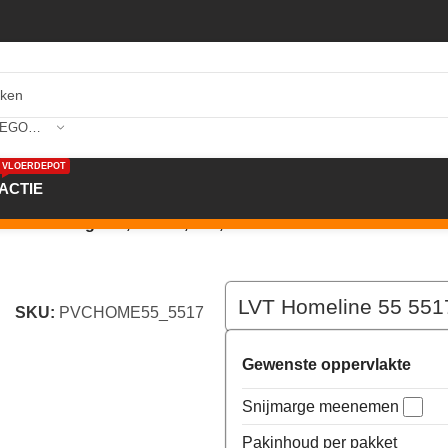
SELECTEER CATEGORIE
VLOERDEPOT
ACTIE
 Eiche Greige 22,86×121,92 3,34m²
LVT Homeline 55 551
SKU:
PVCHOME55_5517
Gewenste oppervlakte
Snijmarge meenemen
Pakinhoud per pakket