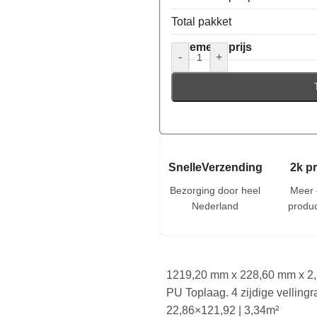
Total pakket
Algemene prijs
-
+
SnelleVerzending
2k p
Bezorging door heel
Meer 
Nederland
produc
1219,20 mm x 228,60 mm x 2,5 
PU Toplaag. 4 zijdige vellin
22,86×121,92 | 3,34m²