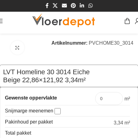
Home
/
Winkel
/
Vloeren
/
PVC Vloeren
Artikelnummer:
PVCHOME30_3014
Klik om te vergroten
LVT Homeline 30 3014 Eiche
Beige 22,86×121,92 3,34m²
€
76,65
per pak
Gewenste oppervlakte
m²
Snijmarge meenemen
Pakinhoud per pakket
3,34 m²
Total pakket