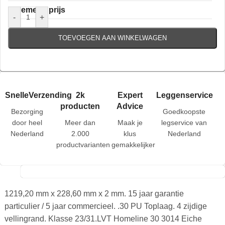
Algemene prijs
-
+
TOEVOEGEN AAN WINKELWAGEN
SnelleVerzending
2k
Expert
Leggenservice
producten
Advice
Bezorging
Goedkoopste
door heel
Meer dan
Maak je
legservice van
Nederland
2.000
klus
Nederland
productvarianten
gemakkelijker
1219,20 mm x 228,60 mm x 2 mm. 15 jaar garantie
particulier / 5 jaar commercieel. .30 PU Toplaag. 4 zijdige
vellingrand. Klasse 23/31.LVT Homeline 30 3014 Eiche