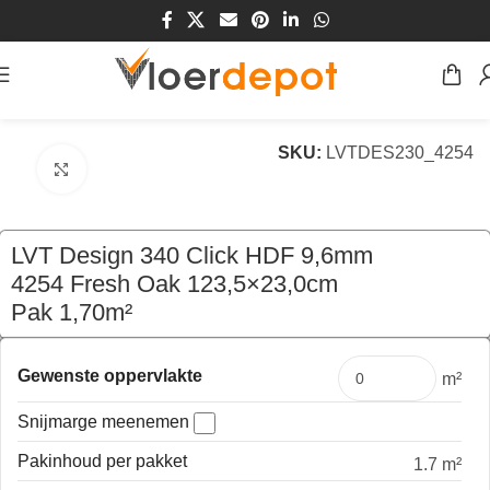
Home
/
Winkel
/
Vloeren
/
Kurk
/
Klik Kurk
SKU:
LVTDES230_4254
Klik om te vergroten
LVT Design 340 Click HDF 9,6mm
4254 Fresh Oak 123,5×23,0cm
Pak 1,70m²
€
69,70
per pak
Gewenste oppervlakte
m²
Snijmarge meenemen
Pakinhoud per pakket
1.7 m²