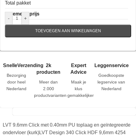
Total pakket
Algemene prijs
-
+
TOEVOEGEN AAN WINKELWAGEN
SnelleVerzending
2k
Expert
Leggenservice
producten
Advice
Bezorging
Goedkoopste
door heel
Meer dan
Maak je
legservice van
Nederland
2.000
klus
Nederland
productvarianten
gemakkelijker
LVT 9.6mm Click met 0.40mm PU toplaag en geïntegreerde
ondervloer (kurk)LVT Design 340 Click HDF 9,6mm 4254