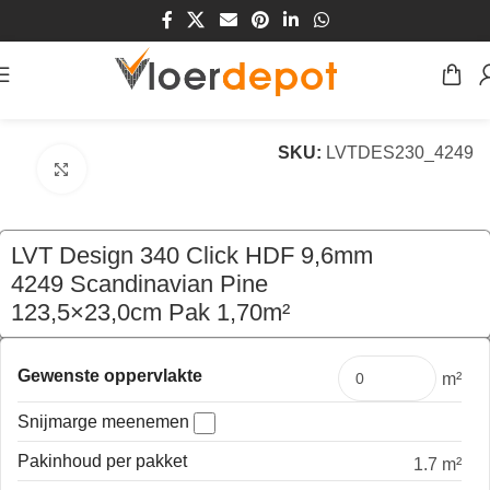
Home
/
Winkel
/
Vloeren
/
Kurk
/
Klik Kurk
SKU:
LVTDES230_4249
Klik om te vergroten
LVT Design 340 Click HDF 9,6mm
4249 Scandinavian Pine
123,5×23,0cm Pak 1,70m²
€
69,70
per pak
Gewenste oppervlakte
m²
Snijmarge meenemen
Pakinhoud per pakket
1.7 m²