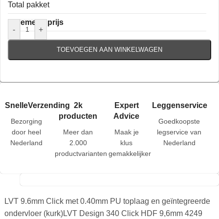
Total pakket
Algemene prijs
-
+
TOEVOEGEN AAN WINKELWAGEN
SnelleVerzending
2k
Expert
Leggenservice
producten
Advice
Bezorging
Goedkoopste
door heel
Meer dan
Maak je
legservice van
Nederland
2.000
klus
Nederland
productvarianten
gemakkelijker
LVT 9.6mm Click met 0.40mm PU toplaag en geïntegreerde
ondervloer (kurk)LVT Design 340 Click HDF 9,6mm 4249