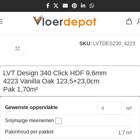
Home
/
Winkel
/
Vloeren
/
Kurk
/
Klik Kurk
SKU:
LVTDES230_4223
Klik om te vergroten
LVT Design 340 Click HDF 9,6mm
4223 Vanilla Oak 123,5×23,0cm
Pak 1,70m²
€
69,70
per pak
Gewenste oppervlakte
m²
Snijmarge meenemen
Pakinhoud per pakket
1.7 m²