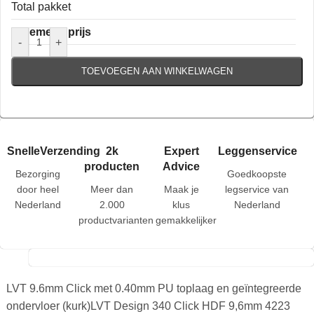
Total pakket
Algemene prijs
-
+
TOEVOEGEN AAN WINKELWAGEN
SnelleVerzending
2k
Expert
Leggenservice
producten
Advice
Bezorging
Goedkoopste
door heel
Meer dan
Maak je
legservice van
Nederland
2.000
klus
Nederland
productvarianten
gemakkelijker
LVT 9.6mm Click met 0.40mm PU toplaag en geïntegreerde
ondervloer (kurk)LVT Design 340 Click HDF 9,6mm 4223