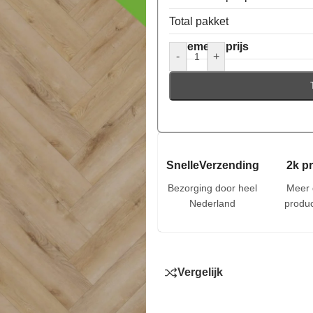
Total pakket
Algemene prijs
-
+
SnelleVerzending
2k p
Bezorging door heel
Meer 
Nederland
produc
Vergelijk