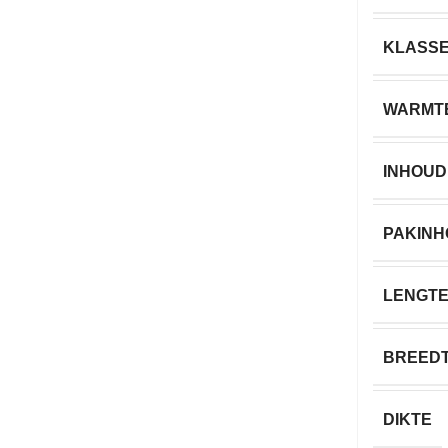
KLASS
WARMT
INHOUD
PAKIN
LENGT
BREED
DIKTE