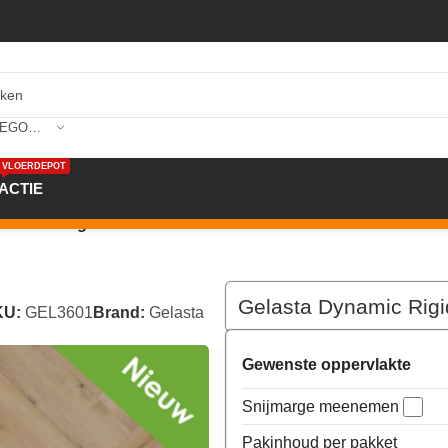
SELECTEER CATEGORIE
VLOERDEPOT
ACTIE
d Click Visgraat PVC Natural Smoked 3601
Gelasta Dynamic Rigi
KU:
GEL3601
Brand:
Gelasta
Gewenste oppervlakte
Snijmarge meenemen
Pakinhoud per pakket