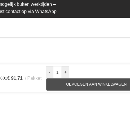
ogelijk buiten werktijden –
st contact op via WhatsApp
-
+
3601
€
91,71
Pakket
TOEVOEGEN AAN WINKELWAGEN