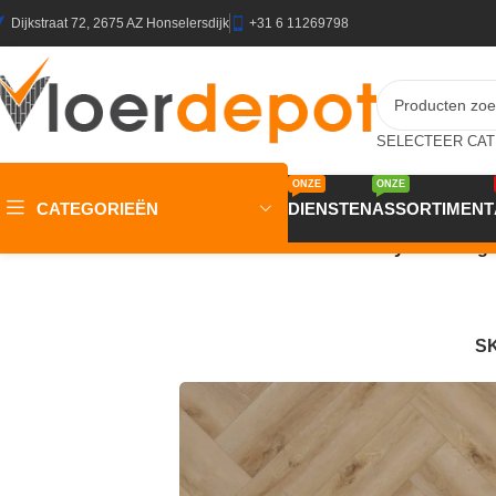
Dijkstraat 72, 2675 AZ Honselersdijk
+31 6 11269798
ONZE
ONZE
CATEGORIEËN
DIENSTEN
ASSORTIMENT
Home
/
Winkel
/
Vloeren
/
PVC Vloeren
/
Gelasta Dynamic Rigi
S