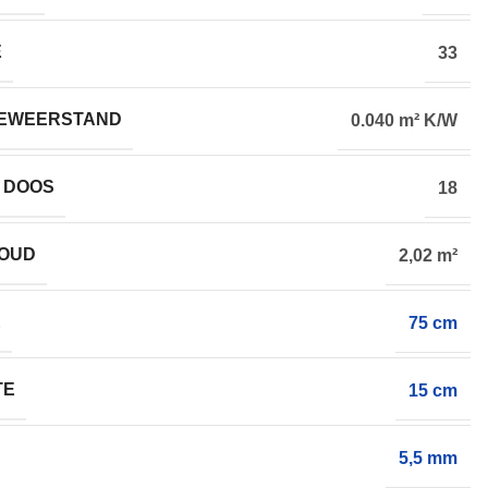
E
33
EWEERSTAND
0.040 m² K/W
 DOOS
18
HOUD
2,02 m²
E
75 cm
TE
15 cm
5,5 mm