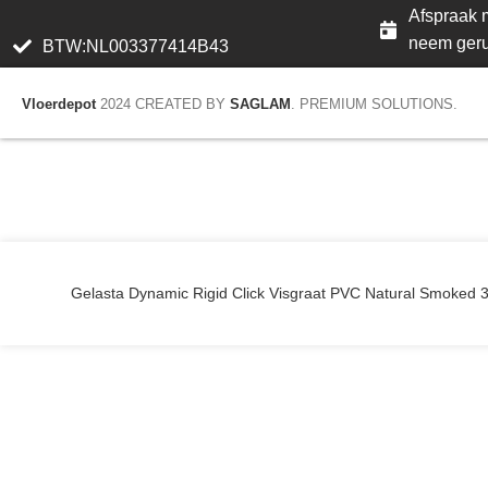
Afspraak m
neem geru
BTW:NL003377414B43
Vloerdepot
2024 CREATED BY
SAGLAM
. PREMIUM SOLUTIONS.
Gelasta Dynamic Rigid Click Visgraat PVC Natural Smoked 