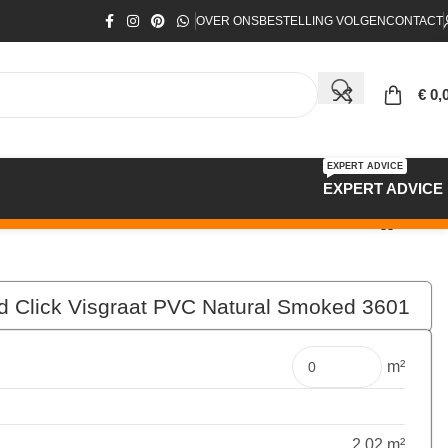
OVER ONS
BESTELLING VOLGEN
CONTACT
€
0,
EXPERT ADVICE
EXPERT ADVICE
d Click Visgraat PVC Natural Smoked 3601
€
91,71
Pakket
m²
2.02 m²