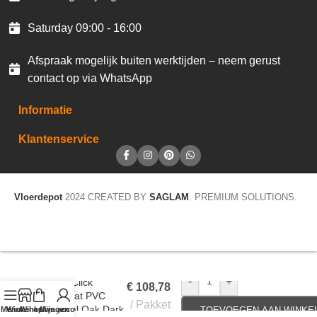
Saturday 09:00 - 16:00
Afspraak mogelijk buiten werktijden – neem gerust
contact op via WhatsApp
Informatie
Klantenservice
Vloerdepot
2024 CREATED BY
SAGLAM
. PREMIUM SOLUTIONS.
Gelasta Callisto
-
+
Rigid Click
€
108,78
Visgraat PVC
Pakket
Natural Oak Dark
Menu
Winkel op
Winkelwagen
Mijn account
TOEVOEGEN AAN WINKE