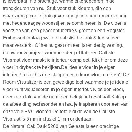
is leverbaar in 3 prachtige, warme eikendecoren in dé
trendkleuren van nu. Stuk voor stuk kleuren, die een
waanzinnig mooie look geven aan je interieur en eenvoudig
met hedendaagse woonstijlen te combineren is. De vloer is
voorzien van een geaccentueerde v-groef en een Register
Embossed toplaag wat de realistische look & feel alleen
maar versterkt. Of het nu gaat om een jaren dertig woning,
nieuwbouw project, woonboerderij of flat, een Callisto
Visgraat vloer maakt je interieur compleet. Klik hier om deze
vloer in dryback te bekijken.De ideale vloer in je eigen
interieur!In slechts drie stappen een droomvloer creëren? De
Room Visualizer is een geweldige tool waarmee je je ideale
vloer kunt visualiseren in je eigen interieur. Kies een vloer,
neem een foto van de ruimte en bekijk het resultaat! Klik op
de afbeelding rechtsonder en laat je inspireren door een van
onze vele PVC vloeren.De totale dikte van de Callisto
Visgraat is 5 mm inclusief 1 mm onderlaag.
De Natural Oak Dark 5200 van Gelasta is een prachtige