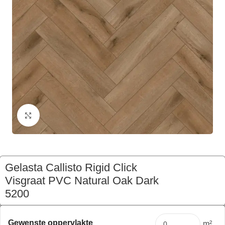
Klik om te vergroten
Gelasta Callisto Rigid Click
Visgraat PVC Natural Oak Dark
5200
€
108,78
Pakket
Gewenste oppervlakte
m²