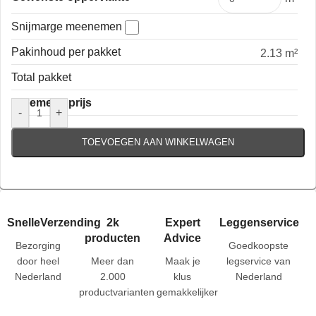
Snijmarge meenemen
Pakinhoud per pakket
2.13 m²
Total pakket
Algemene prijs
-
+
TOEVOEGEN AAN WINKELWAGEN
SnelleVerzending
2k
Expert
Leggenservice
producten
Advice
Bezorging
Goedkoopste
door heel
Meer dan
Maak je
legservice van
Nederland
2.000
klus
Nederland
productvarianten
gemakkelijker