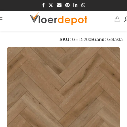
Home
/
Winkel
/
Vloeren
/
PVC Vloeren
SKU:
GEL5200
Brand:
Gelasta