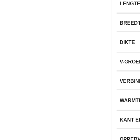
LENGT
BREED
DIKTE
V-GROE
VERBIN
WARMT
KANT E
OPPER