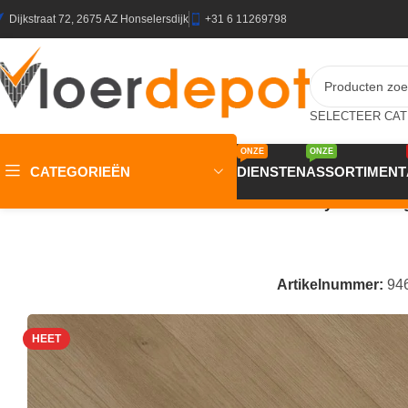
Dijkstraat 72, 2675 AZ Honselersdijk
+31 6 11269798
ONZE
ONZE
CATEGORIEËN
DIENSTEN
ASSORTIMENT
Home
/
Winkel
/
Vloeren
/
PVC Vloeren
/
OTIUM Crystal Herri
Artikelnummer:
94
HEET