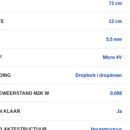
E
72 cm
TE
12 cm
5,5 mm
F
Micro 4V
DING
Droplock / dropdown
EWEERSTAND M2K W
0,088
N KLAAR
Ja
VLAKTESTRUCTUUR
Houtstructuur