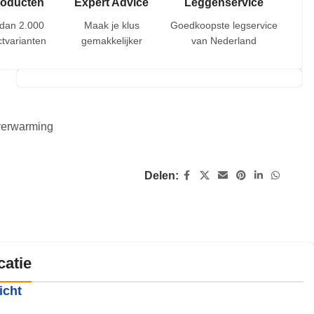
roducten
Expert Advice
Leggenservice
dan 2.000
Maak je klus
Goedkoopste legservice
tvarianten
gemakkelijker
van Nederland
rverwarming
Delen:
catie
icht