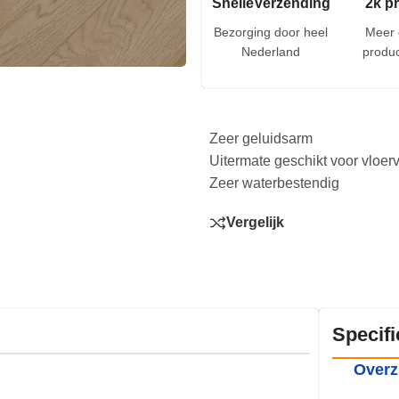
SnelleVerzending
2k p
Bezorging door heel
Meer 
Nederland
produc
Zeer geluidsarm
Uitermate geschikt voor vloe
Zeer waterbestendig
Vergelijk
Specifi
Overz