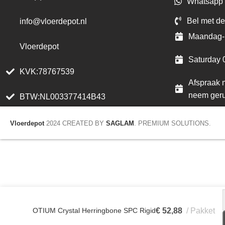
Whatsapp 
Bel met de
info@vloerdepot.nl
Maandag- 
Vloerdepot
Saturday 
KVK:78767539
Afspraak m
neem geru
BTW:NL003377414B43
Vloerdepot
2024 CREATED BY
SAGLAM
. PREMIUM SOLUTIONS.
OTIUM Crystal Herringbone SPC Rigid
€
52,88
Pakket