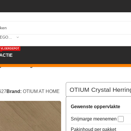
SELECTEER CATEGORIE
VLOERDEPOT
ACTIE
ngbone SPC Rigid
OTIUM Crystal Herri
627
Brand:
OTIUM AT HOME
Gewenste oppervlakte
Snijmarge meenemen
Pakinhoud per pakket