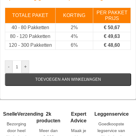
PER PAKKET
TOTALE PAKET
KORTING
PRIJS
40
-
80 Pakketten
2%
€
50,67
80
-
120 Pakketten
4%
€
49,63
120
-
300 Pakketten
6%
€
48,60
-
+
TOEVOEGEN AAN WINKELWAGEN
SnelleVerzending
2k
Expert
Leggenservice
producten
Advice
Bezorging
Goedkoopste
door heel
Meer dan
Maak je
legservice van