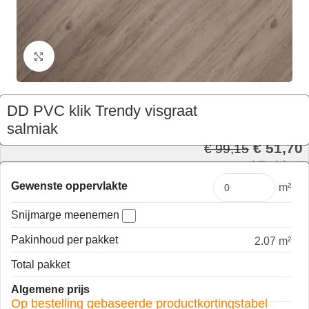
Klik om te vergroten
DD PVC klik Trendy visgraat
salmiak
€
51,70
€
99,15
Pakket
Gewenste oppervlakte
m²
Snijmarge meenemen
Pakinhoud per pakket
2.07 m²
Total pakket
Algemene prijs
Op bestelling gebaseerde productkortingstabel