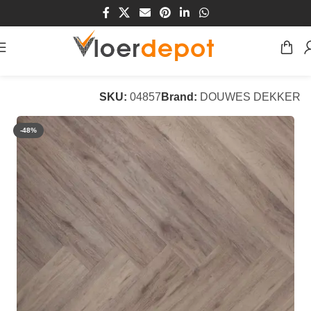
Home
/
Winkel
/
Vloeren
/
PVC Vloeren
SKU:
04857
Brand:
DOUWES DEKKER
-48%