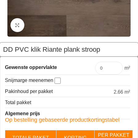
Klik om te vergroten
DD PVC klik Riante plank stroop
€
180,24
Pakket
Gewenste oppervlakte
m²
Snijmarge meenemen
Pakinhoud per pakket
2.66 m²
Total pakket
Algemene prijs
Op bestelling gebaseerde productkortingstabel
PER PAKKET
TOTALE PAKET
KORTING