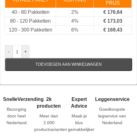
PRIJS
40
-
80 Pakketten
2%
€
176,64
80
-
120 Pakketten
4%
€
173,03
120
-
300 Pakketten
6%
€
169,43
-
+
TOEVOEGEN AAN WINKELWAGEN
SnelleVerzending
2k
Expert
Leggenservice
producten
Advice
Bezorging
Goedkoopste
door heel
Meer dan
Maak je
legservice van
Nederland
2.000
klus
Nederland
productvarianten
gemakkelijker