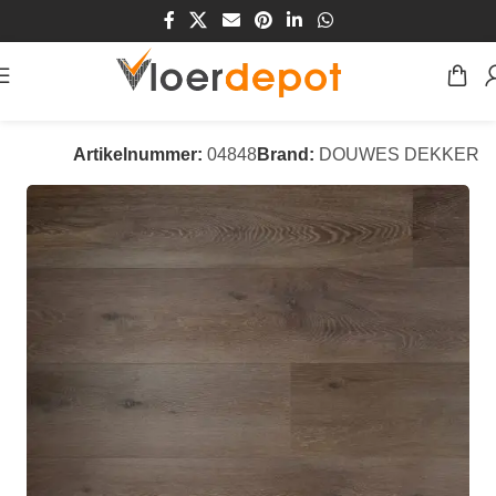
Home
/
Winkel
/
Vloeren
/
PVC Vloeren
Artikelnummer:
04848
Brand:
DOUWES DEKKER