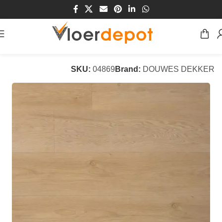
Home
/
Winkel
/
Vloeren
/
PVC Vloeren
SKU:
04869
Brand:
DOUWES DEKKER