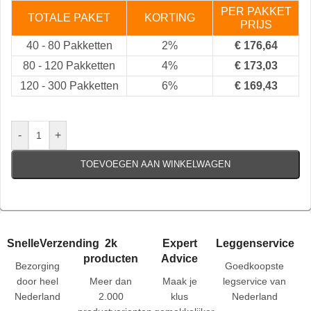
PER PAKKET
TOTALE PAKET
KORTING
PRIJS
40
-
80 Pakketten
2%
€
176,64
80
-
120 Pakketten
4%
€
173,03
120
-
300 Pakketten
6%
€
169,43
-
+
TOEVOEGEN AAN WINKELWAGEN
SnelleVerzending
2k
Expert
Leggenservice
producten
Advice
Bezorging
Goedkoopste
door heel
Meer dan
Maak je
legservice van
Nederland
2.000
klus
Nederland