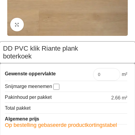
Klik om te vergroten
DD PVC klik Riante plank
boterkoek
€
180,24
Pakket
Gewenste oppervlakte
m²
Snijmarge meenemen
Pakinhoud per pakket
2.66 m²
Total pakket
Algemene prijs
Op bestelling gebaseerde productkortingstabel