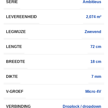
SERIE
Ambitieus
LEVEREENHEID
2,074 m²
LEGWIJZE
Zwevend
LENGTE
72 cm
BREEDTE
18 cm
DIKTE
7 mm
V-GROEF
Micro 4V
VERBINDING
Droplock / dropdown