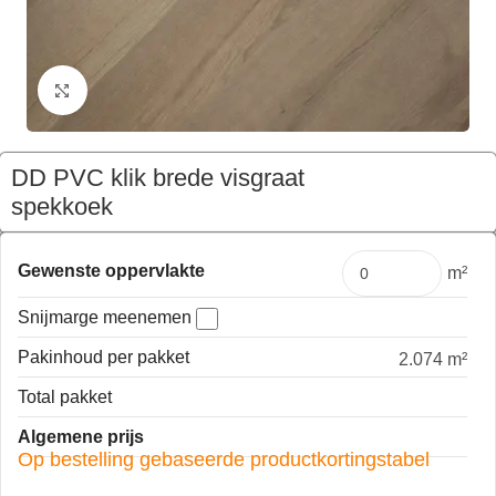
Klik om te vergroten
DD PVC klik brede visgraat
spekkoek
€
99,34
Pakket
Gewenste oppervlakte
m²
Snijmarge meenemen
Pakinhoud per pakket
2.074 m²
Total pakket
Algemene prijs
Op bestelling gebaseerde productkortingstabel