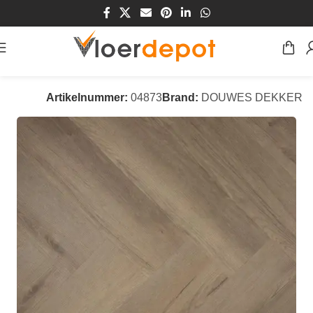
Home
/
Winkel
/
Vloeren
/
PVC Vloeren
Artikelnummer:
04873
Brand:
DOUWES DEKKER