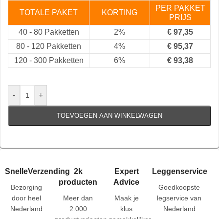
PER PAKKET
TOTALE PAKET
KORTING
PRIJS
40
-
80 Pakketten
2%
€
97,35
80
-
120 Pakketten
4%
€
95,37
120
-
300 Pakketten
6%
€
93,38
-
+
TOEVOEGEN AAN WINKELWAGEN
SnelleVerzending
2k
Expert
Leggenservice
producten
Advice
Bezorging
Goedkoopste
door heel
Meer dan
Maak je
legservice van
Nederland
2.000
klus
Nederland