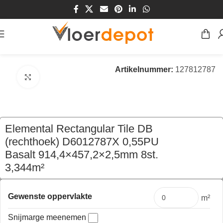
Home
/
Winkel
/
Vloeren
/
PVC Vloeren
Artikelnummer:
127812787
Klik om te vergroten
Elemental Rectangular Tile DB
(rechthoek) D6012787X 0,55PU
Basalt 914,4×457,2×2,5mm 8st.
3,344m²
€
87,00
per pak
Gewenste oppervlakte
m²
Snijmarge meenemen