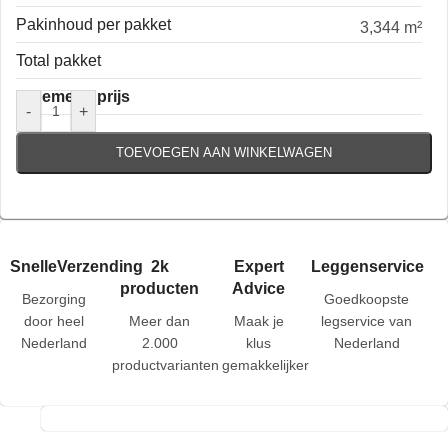
Pakinhoud per pakket
3,344 m²
Total pakket
Algemene prijs
-
+
TOEVOEGEN AAN WINKELWAGEN
SnelleVerzending
2k
Expert
Leggenservice
producten
Advice
Bezorging
Goedkoopste
door heel
Meer dan
Maak je
legservice van
Nederland
2.000
klus
Nederland
productvarianten
gemakkelijker