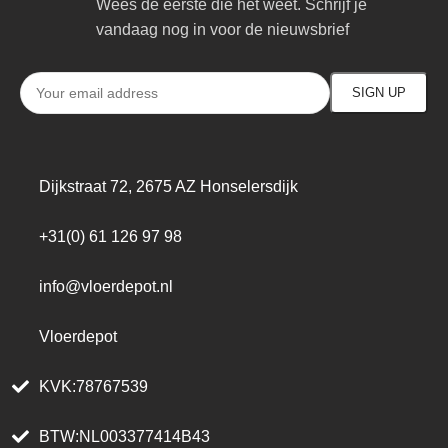
Wees de eerste die het weet. Schrijf je
vandaag nog in voor de nieuwsbrief
Dijkstraat 72, 2675 AZ Honselersdijk
+31(0) 61 126 97 98
info@vloerdepot.nl
Vloerdepot
KVK:78767539
BTW:NL003377414B43