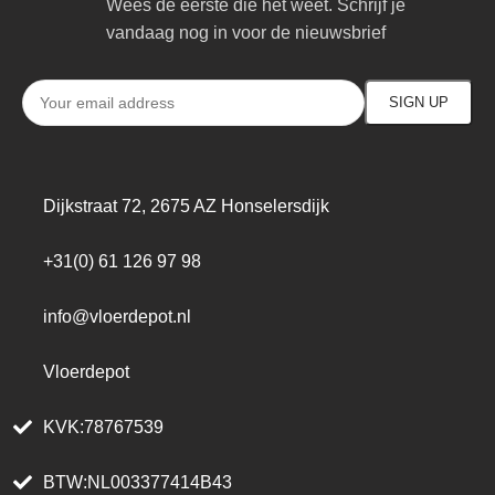
Wees de eerste die het weet. Schrijf je
vandaag nog in voor de nieuwsbrief
Dijkstraat 72, 2675 AZ Honselersdijk
+31(0) 61 126 97 98
info@vloerdepot.nl
Vloerdepot
KVK:78767539
BTW:NL003377414B43