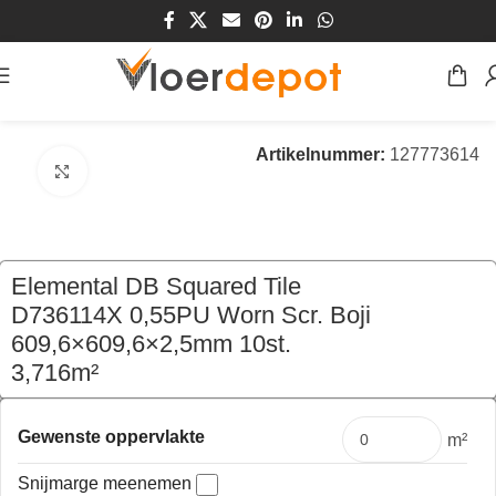
Home
/
Winkel
/
Vloeren
/
PVC Vloeren
Artikelnummer:
127773614
Klik om te vergroten
Elemental DB Squared Tile
D736114X 0,55PU Worn Scr. Boji
609,6×609,6×2,5mm 10st.
3,716m²
€
87,00
per pak
Gewenste oppervlakte
m²
Snijmarge meenemen