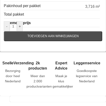
Pakinhoud per pakket
3,716 m²
Total pakket
Algemene prijs
-
+
TOEVOEGEN AAN WINKELWAGEN
SnelleVerzending
2k
Expert
Leggenservice
producten
Advice
Bezorging
Goedkoopste
door heel
Meer dan
Maak je
legservice van
Nederland
2.000
klus
Nederland
productvarianten
gemakkelijker