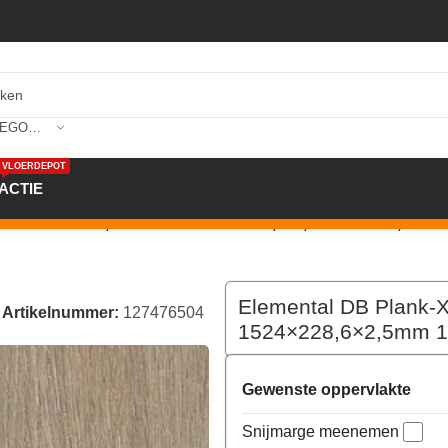
SELECTEER CATEGORIE
VLOERDEPOT
ACTIE
L D476504X 0,55PU Ohrid 1524×228,6×2,5mm 10st. 3,483m²
Elemental DB Plank-
Artikelnummer:
127476504
1524×228,6×2,5mm 10
Gewenste oppervlakte
Snijmarge meenemen