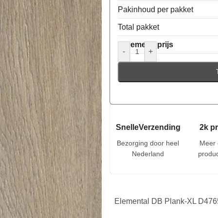
Pakinhoud per pakket
Total pakket
Algemene prijs
-
+
SnelleVerzending
2k p
Bezorging door heel
Meer 
Nederland
produc
Elemental DB Plank-XL D476