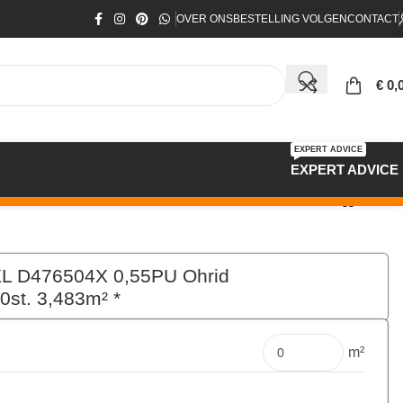
OVER ONS
BESTELLING VOLGEN
CONTACT
€
0,
EXPERT ADVICE
EXPERT ADVICE
 *
XL D476504X 0,55PU Ohrid
st. 3,483m² *
€
87,00
per pak
m²