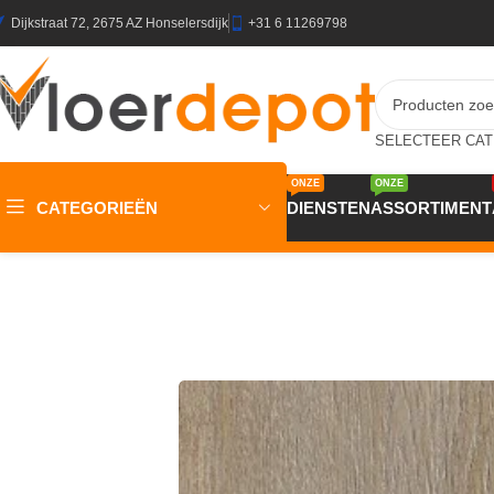
Dijkstraat 72, 2675 AZ Honselersdijk
+31 6 11269798
ONZE
ONZE
CATEGORIEËN
DIENSTEN
ASSORTIMENT
Home
/
Winkel
/
Vloeren
/
PVC Vloeren
/
Elemental DB Plank-X