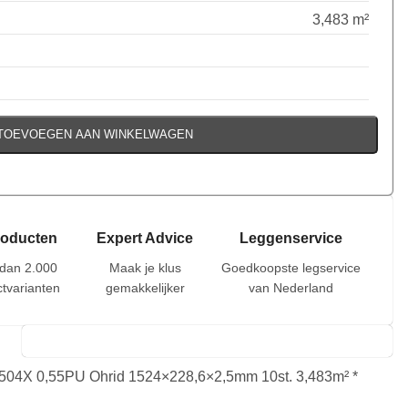
3,483 m²
TOEVOEGEN AAN WINKELWAGEN
roducten
Expert Advice
Leggenservice
dan 2.000
Maak je klus
Goedkoopste legservice
tvarianten
gemakkelijker
van Nederland
504X 0,55PU Ohrid 1524×228,6×2,5mm 10st. 3,483m² *